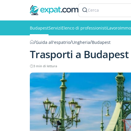
Cerca
Budapest
Servizi
Elenco di professionisti
Lavoro
Immob
/
/
/
Guida all'espatrio
Ungheria
Budapest
Trasporti a Budapest
3 min di lettura