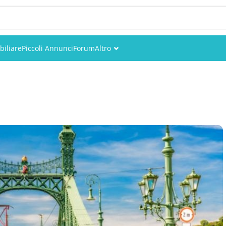
iliare
Piccoli Annunci
Forum
Altro
Eventi
Utenti
Foto