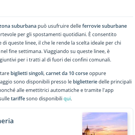
zona suburbana
può usufruire delle
ferrovie suburbane
rtevole per gli spostamenti quotidiani. È consentito
i queste linee, il che le rende la scelta ideale per chi
i nel fine settimana. Viaggiando su queste linee, è
untivi per i tratti al di fuori dei confini comunali.
stare
biglietti singoli
,
carnet da 10 corse
oppure
i viaggio sono disponibili presso le
biglietterie
delle principali
 nonché alle emettitrici automatiche e tramite l'app
sulle
tariffe
sono disponibili
qui
.
heria