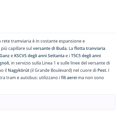
la rete tramviaria è in costante espansione e
iù capillare sul
versante di Buda
. La
flotta tranviaria
Ganz
e
KSCVS degli anni Settanta
e i
T5C5 degli anni
gnoli
, in servizio sulla Linea 1 e sulle linee del versante di
o il
Nagykörút
(il Grande Boulevard) nel cuore di
Pest
. I
tra tram e autobus: utilizzano i
fili aerei
ma non sono