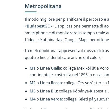
Metropolitana
Il modo migliore per pianificare il percorso e ac
«
BudapestGO
». L'applicazione permette di a
smartphone e di monitorare in tempo reale au
L'ideale è abbinarla a Google Maps per ottenere 
La metropolitana rappresenta il mezzo di tras
quattro linee identificate anche dal colore:
M1
o
Linea Gialla
: collega Mexikói út a Vör
continentale, costruita nel 1896 in occasio
M2
o
Linea Rossa
: collega Örs vezér tere a
M3
o
Linea Blu
: collega Kőbánya-Kispest a
M4
o
Linea Verde
: collega Keleti pályaudv