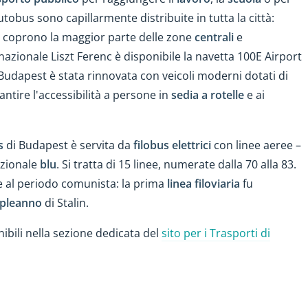
obus sono capillarmente distribuite in tutta la città:
 coprono la maggior parte delle zone
centrali
e
nazionale Liszt Ferenc è disponibile la navetta 100E Airport
Budapest è stata rinnovata con veicoli moderni dotati di
rantire l'accessibilità a persone in
sedia a rotelle
e ai
s
di Budapest è servita da
filobus elettrici
con linee aeree –
izionale
blu
. Si tratta di 15 linee, numerate dalla 70 alla 83.
e al periodo comunista: la prima
linea filoviaria
fu
pleanno
di Stalin.
bili nella sezione dedicata del
sito per i Trasporti di