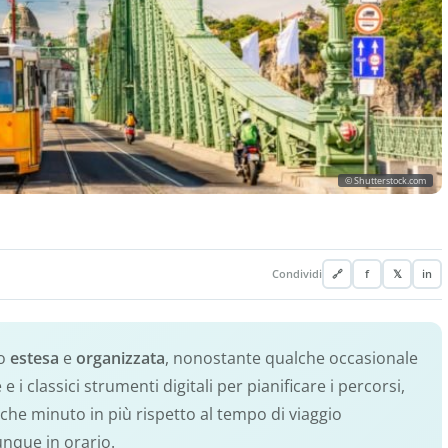
© Shutterstock.com
Condividi
🔗
f
𝕏
in
to
estesa
e
organizzata
, nonostante qualche occasionale
 i classici strumenti digitali per pianificare i percorsi,
he minuto in più rispetto al tempo di viaggio
unque in orario.