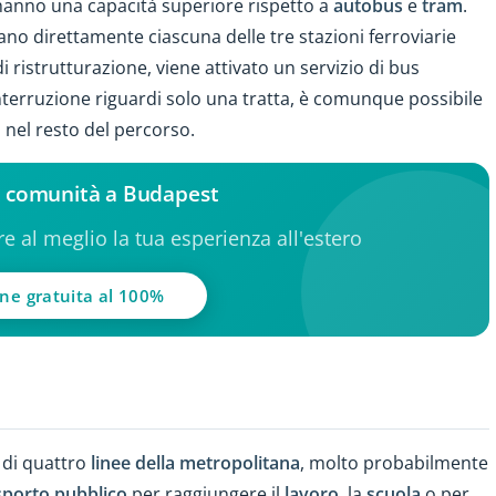
anno una capacità superiore rispetto a
autobus
e
tram
.
gano direttamente ciascuna delle tre stazioni ferroviarie
 di ristrutturazione, viene attivato un servizio di bus
l'interruzione riguardi solo una tratta, è comunque possibile
 nel resto del percorso.
la comunità a Budapest
ere al meglio la tua esperienza all'estero
one gratuita al 100%
 di quattro
linee della metropolitana
, molto probabilmente
sporto pubblico
per raggiungere il
lavoro
, la
scuola
o per