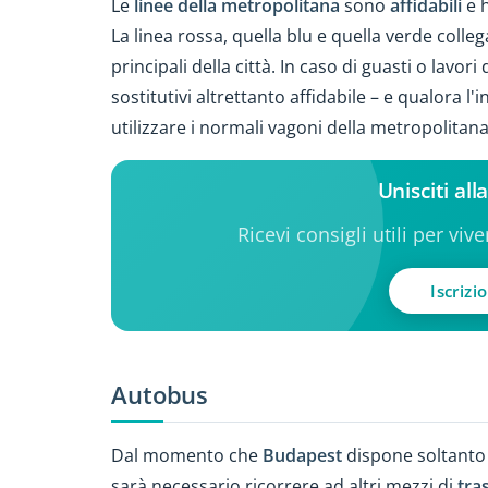
Le
linee della metropolitana
sono
affidabili
e h
La linea rossa, quella blu e quella verde colle
principali della città. In caso di guasti o lavori
sostitutivi altrettanto affidabile – e qualora 
utilizzare i normali vagoni della metropolitana
Unisciti al
Ricevi consigli utili per viv
Iscrizi
Autobus
Dal momento che
Budapest
dispone soltanto
sarà necessario ricorrere ad altri mezzi di
tra