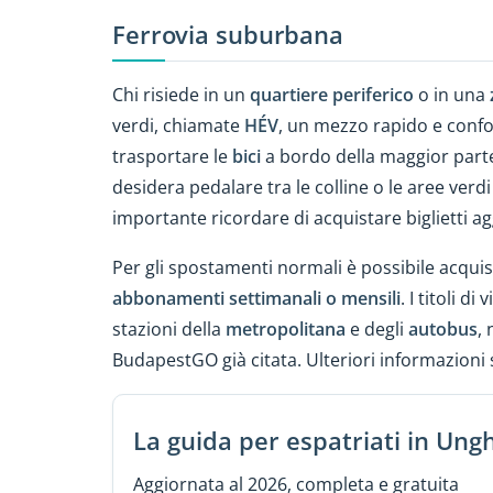
Ferrovia suburbana
Chi risiede in un
quartiere periferico
o in una
verdi, chiamate
HÉV
, un mezzo rapido e confo
trasportare le
bici
a bordo della maggior parte d
desidera pedalare tra le colline o le aree verd
importante ricordare di acquistare biglietti aggi
Per gli spostamenti normali è possibile acqui
abbonamenti settimanali o mensili
. I titoli d
stazioni della
metropolitana
e degli
autobus
,
BudapestGO già citata. Ulteriori informazioni 
La guida per espatriati in Ung
Aggiornata al 2026, completa e gratuita