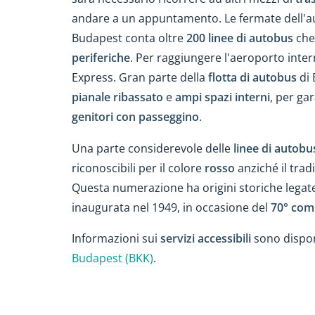
andare a un appuntamento. Le fermate dell'aut
Budapest conta oltre
200 linee di autobus
che
periferiche
. Per raggiungere l'aeroporto inter
Express. Gran parte della
flotta di autobus
di 
pianale ribassato
e
ampi spazi interni
, per ga
genitori con passeggino
.
Una parte considerevole delle
linee di autobu
riconoscibili per il colore
rosso
anziché il trad
Questa numerazione ha origini storiche legat
inaugurata nel 1949, in occasione del
70° com
Informazioni sui
servizi accessibili
sono disponi
Budapest (BKK)
.