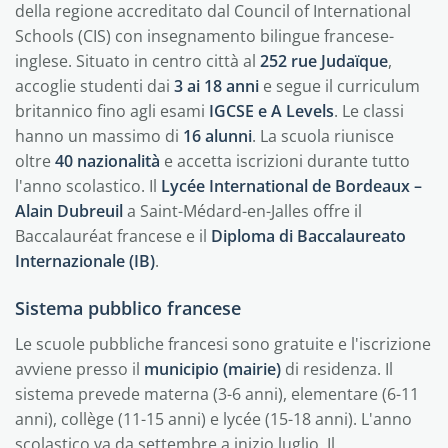
della regione accreditato dal Council of International
Schools (CIS) con insegnamento bilingue francese-
inglese. Situato in centro città al
252 rue Judaïque
,
accoglie studenti dai
3 ai 18 anni
e segue il curriculum
britannico fino agli esami
IGCSE e A Levels
. Le classi
hanno un massimo di
16 alunni
. La scuola riunisce
oltre
40 nazionalità
e accetta iscrizioni durante tutto
l'anno scolastico. Il
Lycée International de Bordeaux –
Alain Dubreuil
a Saint-Médard-en-Jalles offre il
Baccalauréat francese e il
Diploma di Baccalaureato
Internazionale (IB)
.
Sistema pubblico francese
Le scuole pubbliche francesi sono gratuite e l'iscrizione
avviene presso il
municipio (mairie)
di residenza. Il
sistema prevede materna (3-6 anni), elementare (6-11
anni), collège (11-15 anni) e lycée (15-18 anni). L'anno
scolastico va da settembre a inizio luglio. Il