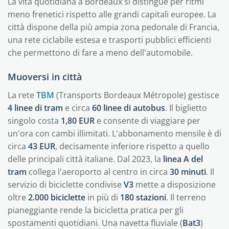
La vita quotidiana a Bordeaux si distingue per ritmi
meno frenetici rispetto alle grandi capitali europee. La
città dispone della più ampia zona pedonale di Francia,
una rete ciclabile estesa e trasporti pubblici efficienti
che permettono di fare a meno dell'automobile.
Muoversi in città
La rete
TBM
(Transports Bordeaux Métropole) gestisce
4 linee di tram
e circa
60 linee di autobus
. Il biglietto
singolo costa
1,80 EUR
e consente di viaggiare per
un'ora con cambi illimitati. L'abbonamento mensile è di
circa
43 EUR
, decisamente inferiore rispetto a quello
delle principali città italiane. Dal 2023, la
linea A del
tram
collega l'aeroporto al centro in circa
30 minuti
. Il
servizio di biciclette condivise
V3
mette a disposizione
oltre
2.000 biciclette
in più di
180 stazioni
. Il terreno
pianeggiante rende la bicicletta pratica per gli
spostamenti quotidiani. Una navetta fluviale (
Bat3
)