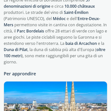
La regione vinicola di Bordeaux comprende
57
denominazioni di origine
e circa
10.000 châteaux
produttori. Le strade del vino di
Saint-Émilion
(Patrimonio UNESCO), del
Médoc
e dell'
Entre-Deux-
Mers
permettono visite in cantina con degustazione. In
città, il
Parc Bordelais
offre 28 ettari di verde con lago e
aree giochi. Le piste ciclabili seguono la Garonna e si
estendono verso l'entroterra. La
baia di Arcachon
e la
Duna di Pilat
, la duna di sabbia più alta d'Europa (
oltre
100 metri
), sono mete raggiungibili per una gita di un
giorno.
Per approndire