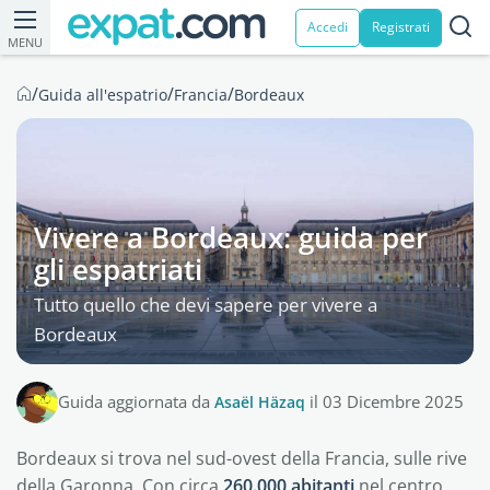
Accedi
Registrati
MENU
/
/
/
Guida all'espatrio
Francia
Bordeaux
Vivere a Bordeaux: guida per
gli espatriati
Tutto quello che devi sapere per vivere a
Bordeaux
Guida aggiornata da
Asaël Häzaq
il 03 Dicembre 2025
Bordeaux si trova nel sud-ovest della Francia, sulle rive
della Garonna. Con circa
260.000 abitanti
nel centro