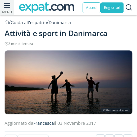
Accedi
Registrati
MENU
/
/
Guida all'espatrio
Danimarca
Attività e sport in Danimarca
2 min di lettura
© Shutterstock.com
Aggiornato da
Francesca
il 03 Novembre 2017