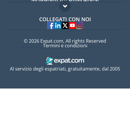
Guida per expat
Domande frequenti
Lavori all'estero
COLLEGATI CON NOI
Esperti
© 2026 Expat.com, All rights Reserved
Termini e condizioni
Al servizio degli espatriati, gratuitamente, dal 2005