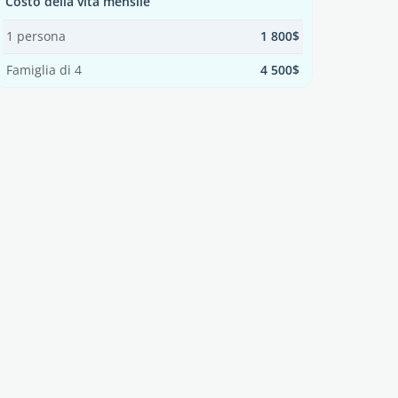
Costo della vita mensile
1 persona
1 800$
Famiglia di 4
4 500$