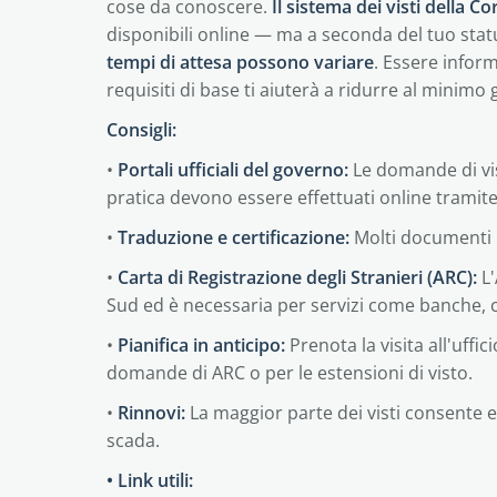
cose da conoscere.
Il sistema dei visti della C
disponibili online — ma a seconda del tuo statu
tempi di attesa possono variare
. Essere inform
requisiti di base ti aiuterà a ridurre al minimo gl
Consigli:
•
Portali ufficiali del governo:
Le domande di vis
pratica devono essere effettuati online tramite i
•
Traduzione e certificazione:
Molti documenti pe
•
Carta di Registrazione degli Stranieri (ARC):
L'
Sud ed è necessaria per servizi come banche, co
•
Pianifica in anticipo:
Prenota la visita all'uffi
domande di ARC o per le estensioni di visto.
•
Rinnovi:
La maggior parte dei visti consente 
scada.
• Link utili: