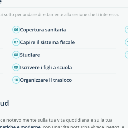
e
ui sotto per andare direttamente alla sezione che ti interessa.
Copertura sanitaria
06
Capire il sistema fiscale
07
Studiare
08
Iscrivere i figli a scuola
09
Organizzare il trasloco
10
Sud
sce notevolmente sulla tua vita quotidiana e sulla tua
enetiche e moderne
, con una vita notturna vivace, negozi e