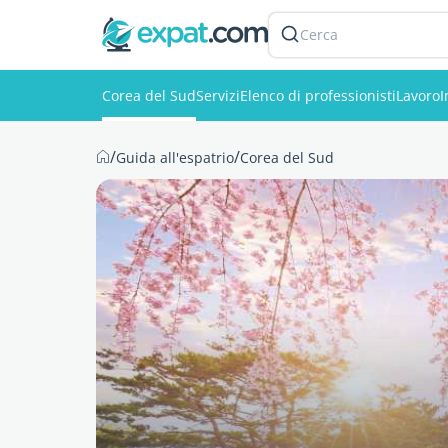
Cerca
Corea del Sud
Servizi
Elenco di professionisti
Lavoro
I
/
/
Guida all'espatrio
Corea del Sud