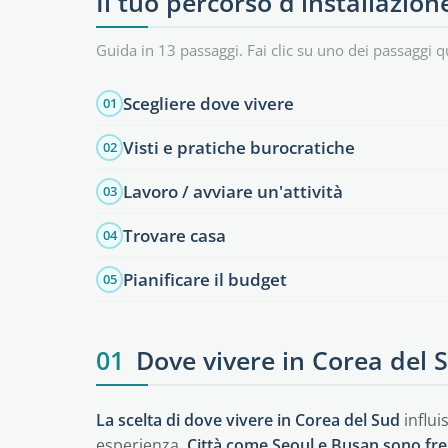
Il tuo percorso d'installazion
Guida in 13 passaggi. Fai clic su uno dei passaggi q
Scegliere dove vivere
01
Visti e pratiche burocratiche
02
Lavoro / avviare un'attività
03
Trovare casa
04
Pianificare il budget
05
01
Dove vivere in Corea del 
La scelta di dove vivere in Corea del Sud
influi
esperienza.
Città come Seoul e Busan sono fr