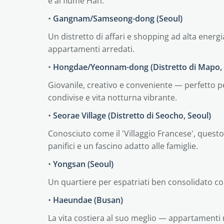
e al fiume Han.
•
Gangnam/Samseong-dong (Seoul)
Un distretto di affari e shopping ad alta energi
appartamenti arredati.
•
Hongdae/Yeonnam-dong (Distretto di Mapo, 
Giovanile, creativo e conveniente — perfetto pe
condivise e vita notturna vibrante.
•
Seorae Village (Distretto di Seocho, Seoul)
Conosciuto come il 'Villaggio Francese', quest
panifici e un fascino adatto alle famiglie.
•
Yongsan (Seoul)
Un quartiere per espatriati ben consolidato co
•
Haeundae (Busan)
La vita costiera al suo meglio — appartamenti m