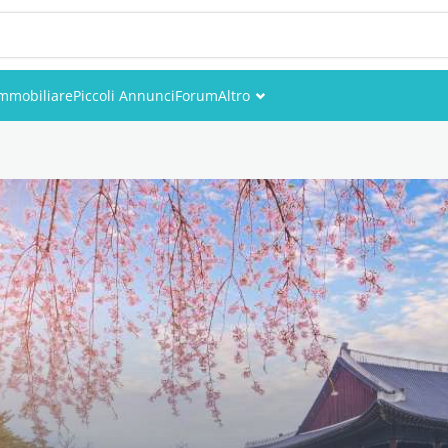
mmobiliare
Piccoli Annunci
Forum
Altro
Eventi
Utenti
Foto