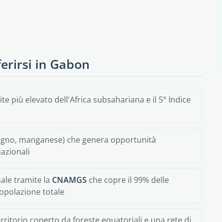
ferirsi in Gabon
e più elevato dell'Africa subsahariana e il 5° Indice
, legno, manganese) che genera opportunità
nazionali
ale tramite la
CNAMGS
che copre il 99% delle
popolazione totale
rritorio coperto da foreste equatoriali e una rete di