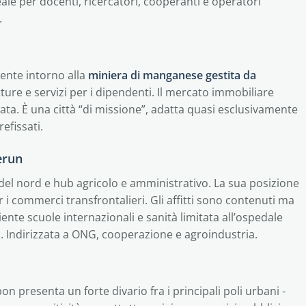
eale per docenti, ricercatori, cooperanti e operatori
.
mente intorno alla
miniera di manganese gestita da
utture e servizi per i dipendenti. Il mercato immobiliare
itata. È una città “di missione”, adatta quasi esclusivamente
efissati.
erun
à del nord e hub agricolo e amministrativo. La sua posizione
i commerci transfrontalieri. Gli affitti sono contenuti ma
iente scuole internazionali e sanità limitata all’ospedale
o. Indirizzata a ONG, cooperazione e agroindustria.
on presenta un forte divario fra i principali poli urbani -