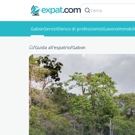
Cerca
Gabon
Servizi
Elenco di professionisti
Lavoro
Immobil
/
/
Guida all'espatrio
Gabon