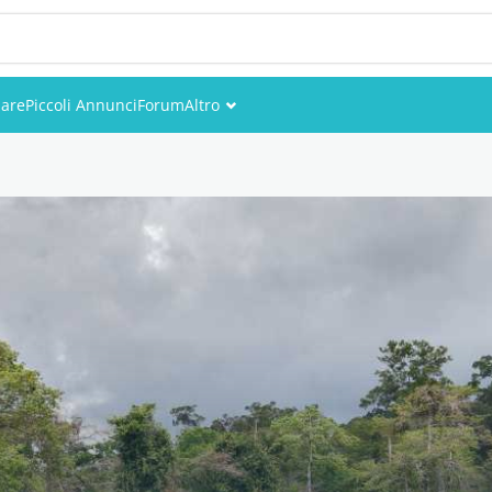
iare
Piccoli Annunci
Forum
Altro
Eventi
Utenti
Foto