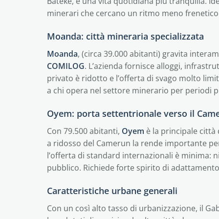
Batéké, e una vita quotidiana più tranquilla. Id
minerari che cercano un ritmo meno frenetico
Moanda: città mineraria specializzata
Moanda
, (circa 39.000 abitanti) gravita intera
COMILOG
. L’azienda fornisce alloggi, infrastr
privato è ridotto e l’offerta di svago molto lim
a chi opera nel settore minerario per periodi pr
Oyem: porta settentrionale verso il Cam
Con 79.500 abitanti,
Oyem
è la principale citt
a ridosso del Camerun la rende importante per 
l’offerta di standard internazionali è minima: n
pubblico. Richiede forte spirito di adattament
Caratteristiche urbane generali
Con un così alto tasso di urbanizzazione, il Gab