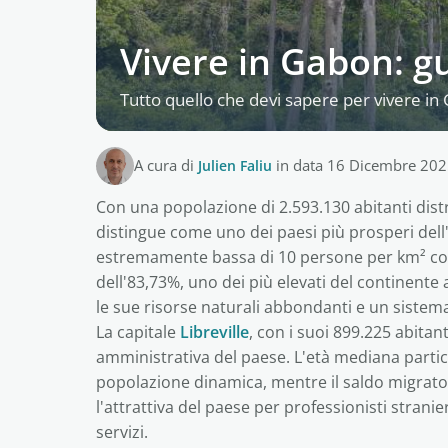
Vivere in Gabon: gu
Tutto quello che devi sapere per vivere in
A cura di
Julien Faliu
in data 16 Dicembre 20
Con una popolazione di 2.593.130 abitanti distri
distingue come uno dei paesi più prosperi dell
estremamente bassa di 10 persone per km² con
dell'83,73%, uno dei più elevati del continente 
le sue risorse naturali abbondanti e un sistema 
La capitale
Libreville
, con i suoi 899.225 abitan
amministrativa del paese. L'età mediana partic
popolazione dinamica, mentre il saldo migrato
l'attrattiva del paese per professionisti stranier
servizi.