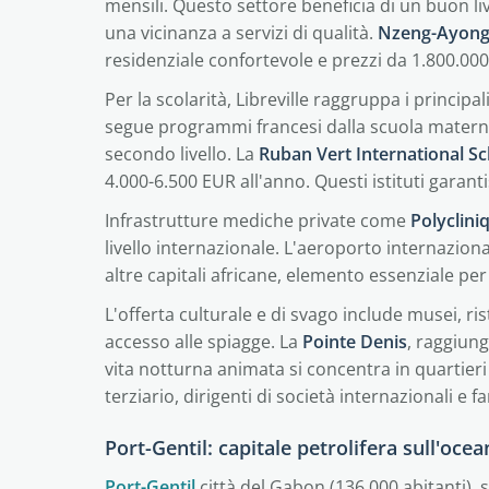
mensili. Questo settore beneficia di un buon liv
una vicinanza a servizi di qualità.
Nzeng-Ayon
residenziale confortevole e prezzi da 1.800.000
Per la scolarità, Libreville raggruppa i principal
segue programmi francesi dalla scuola materna 
secondo livello. La
Ruban Vert International S
4.000-6.500 EUR all'anno. Questi istituti garant
Infrastrutture mediche private come
Polyclini
livello internazionale. L'aeroporto internazion
altre capitali africane, elemento essenziale pe
L'offerta culturale e di svago include musei, r
accesso alle spiagge. La
Pointe Denis
, raggiung
vita notturna animata si concentra in quartie
terziario, dirigenti di società internazionali 
Port-Gentil: capitale petrolifera sull'oce
Port-Gentil
città del Gabon (136.000 abitanti), 