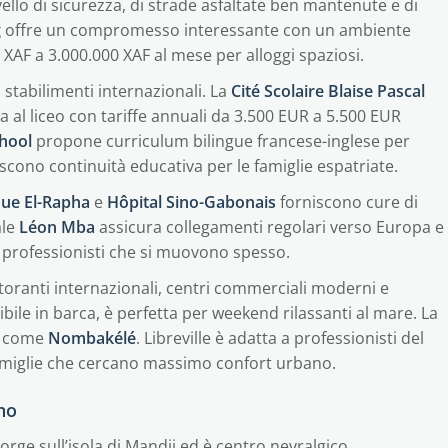
ello di sicurezza, di strade asfaltate ben mantenute e di
g
offre un compromesso interessante con un ambiente
 XAF a 3.000.000 XAF al mese per alloggi spaziosi.
i stabilimenti internazionali. La
Cité Scolaire Blaise Pascal
al liceo con tariffe annuali da 3.500 EUR a 5.500 EUR
chool
propone curriculum bilingue francese-inglese per
iscono continuità educativa per le famiglie espatriate.
que El-Rapha
e
Hôpital Sino-Gabonais
forniscono cure di
ale
Léon Mba
assicura collegamenti regolari verso Europa e
r professionisti che si muovono spesso.
istoranti internazionali, centri commerciali moderni e
ibile in barca, è perfetta per weekend rilassanti al mare. La
ri come
Nombakélé
. Libreville è adatta a professionisti del
e famiglie che cercano massimo confort urbano.
ano
sorge sull’isola di Mandji ed è centro nevralgico