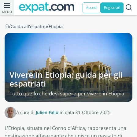
Accedi
Registrati
MENU
/
/
Guida all'espatrio
Etiopia
Vivere in Etiopia: guida per gli
espatriati
Tutto quello che devi sapere per vivere in Etiopia
A cura di
Julien Faliu
in data 31 Ottobre 2025
L'Etiopia, situata nel Corno d'Africa, rappresenta una
destinazione affascinante che unisce un passato di