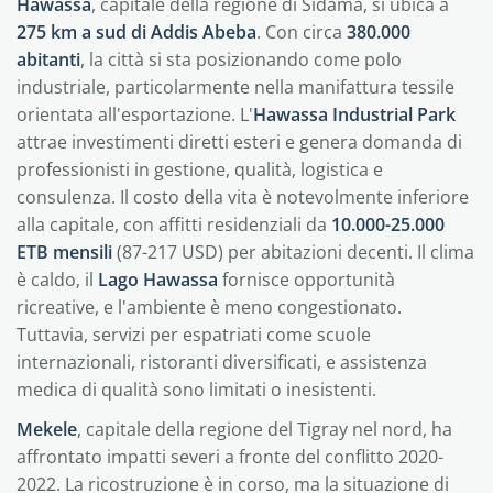
Hawassa
, capitale della regione di Sidama, si ubica a
275 km a sud di Addis Abeba
. Con circa
380.000
abitanti
, la città si sta posizionando come polo
industriale, particolarmente nella manifattura tessile
orientata all'esportazione. L'
Hawassa Industrial Park
attrae investimenti diretti esteri e genera domanda di
professionisti in gestione, qualità, logistica e
consulenza. Il costo della vita è notevolmente inferiore
alla capitale, con affitti residenziali da
10.000-25.000
ETB mensili
(87-217 USD) per abitazioni decenti. Il clima
è caldo, il
Lago Hawassa
fornisce opportunità
ricreative, e l'ambiente è meno congestionato.
Tuttavia, servizi per espatriati come scuole
internazionali, ristoranti diversificati, e assistenza
medica di qualità sono limitati o inesistenti.
Mekele
, capitale della regione del Tigray nel nord, ha
affrontato impatti severi a fronte del conflitto 2020-
2022. La ricostruzione è in corso, ma la situazione di