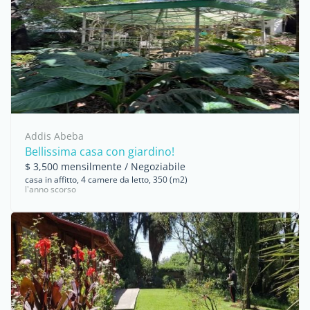
Addis Abeba
Bellissima casa con giardino!
$ 3,500 mensilmente / Negoziabile
casa in affitto, 4 camere da letto, 350 (m2)
l'anno scorso