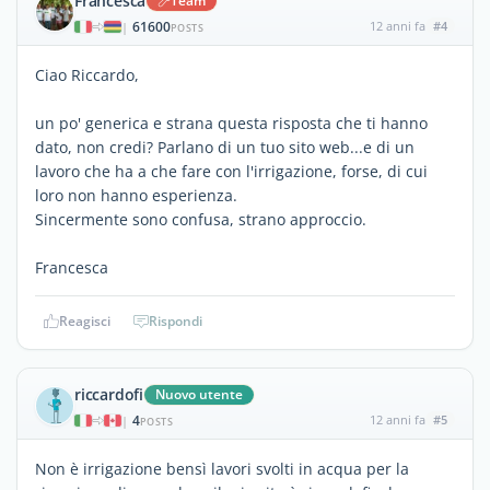
Francesca
Team
61600
12 anni fa
#4
|
POSTS
Ciao Riccardo,
un po' generica e strana questa risposta che ti hanno
dato, non credi? Parlano di un tuo sito web...e di un
lavoro che ha a che fare con l'irrigazione, forse, di cui
loro non hanno esperienza.
Sincermente sono confusa, strano approccio.
Francesca
Reagisci
Rispondi
riccardofi
Nuovo utente
4
12 anni fa
#5
|
POSTS
Non è irrigazione bensì lavori svolti in acqua per la