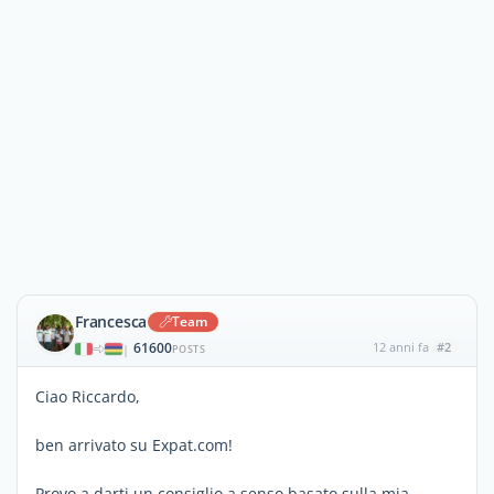
Francesca
Team
61600
12 anni fa
#2
|
POSTS
Ciao Riccardo,
ben arrivato su Expat.com!
Provo a darti un consiglio a senso basato sulla mia