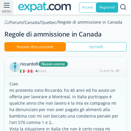
Accedi
Registrati
MENU
/
/
/
/
Regole di ammissione in Canada
Forum
Canada
Quebec
Regole di ammissione in Canada
Nuova discussione
Iscriviti
riccardofi
Nuovo utente
4
12 anni fa
#1
|
POSTS
Ciao
mi presento sono Riccardo, ho 40 anni ed ho avuto un
offerta per lavorare a Montreal, in Italia purtroppo è
qualche anno che non lavoro e la mia ex compagna mi
ha denunciato per non aver pagato gli alimenti alla
bambina così mi son beccato una condanna penale per
l'art 570 comma 1 e 2,.
Vista la situazione in Italia che non è certo rosea mi