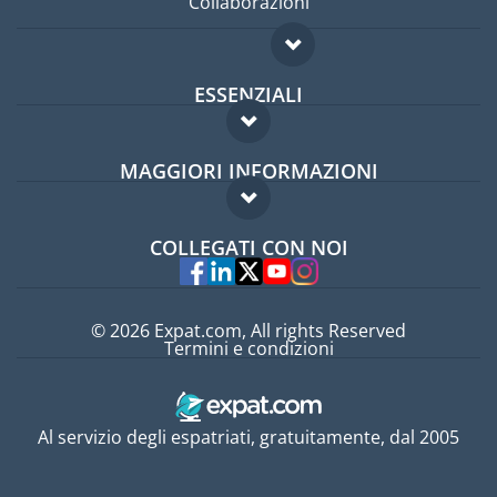
Collaborazioni
ESSENZIALI
Forum per expat
MAGGIORI INFORMAZIONI
Guida per expat
Domande frequenti
Lavori all'estero
COLLEGATI CON NOI
Esperti
© 2026 Expat.com, All rights Reserved
Termini e condizioni
Al servizio degli espatriati, gratuitamente, dal 2005