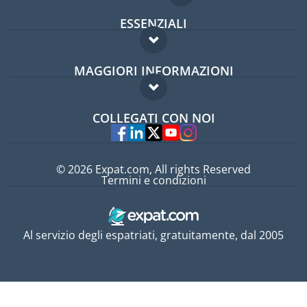
ESSENZIALI
Forum per expat
MAGGIORI INFORMAZIONI
Guida per expat
Domande frequenti
Lavori all'estero
COLLEGATI CON NOI
Esperti
© 2026 Expat.com, All rights Reserved
Termini e condizioni
Al servizio degli espatriati, gratuitamente, dal 2005