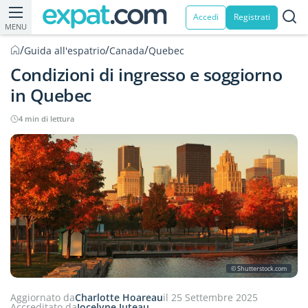
Accedi
Registrati
MENU
/
/
/
Guida all'espatrio
Canada
Quebec
Condizioni di ingresso e soggiorno
in Quebec
4 min di lettura
© Shutterstock.com
Aggiornato da
Charlotte Hoareau
il 25 Settembre 2025
Accreditato da
Jocelyne Juteau