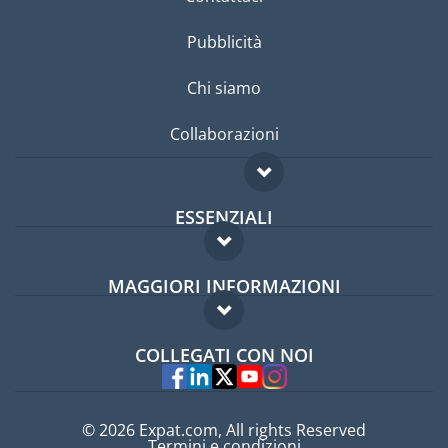
Pubblicità
Chi siamo
Collaborazioni
ESSENZIALI
Forum per expat
MAGGIORI INFORMAZIONI
Guida per expat
Domande frequenti
Lavori all'estero
COLLEGATI CON NOI
Esperti
© 2026 Expat.com, All rights Reserved
Termini e condizioni