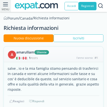
Accedi
Registrati
MENU
/
/
/
Richiesta informazioni
Forum
Canada
Richiesta informazioni
Nuova discussione
Iscriviti
amarulliam
Utente
A
1
l'anno scorso
#1
|
POSTS
salve , io e la mia famiglia stiamo pensando di trasferirci
in canada e vorrei alcune informazioni sulle tasse e su
cos' è deducibile da queste, sul servizio sanitario e cosa
offre e sulla qualità della vita in generale, grazie aspetto
risposte.
Reagisci
Rispondi