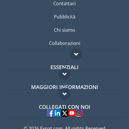
Contattaci
Pubblicità
Chi siamo
Collaborazioni
ESSENZIALI
Forum per expat
MAGGIORI INFORMAZIONI
Guida per expat
Domande frequenti
Lavori all'estero
COLLEGATI CON NOI
Esperti
© 2026 Expat.com, All rights Reserved