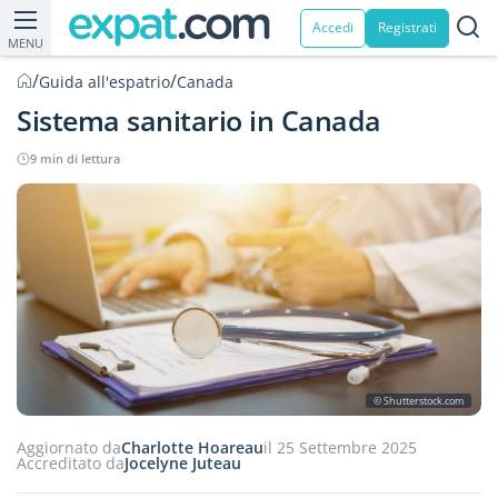
Accedi
Registrati
MENU
/
/
Guida all'espatrio
Canada
Sistema sanitario in Canada
9 min di lettura
© Shutterstock.com
Aggiornato da
Charlotte Hoareau
il 25 Settembre 2025
Accreditato da
Jocelyne Juteau