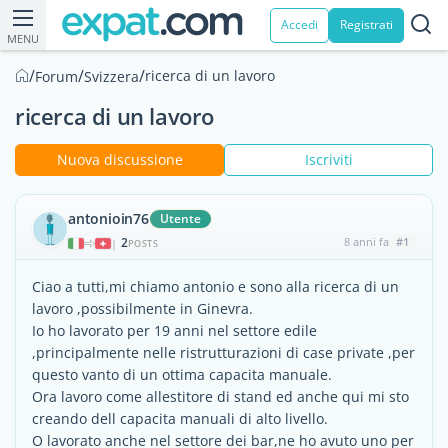
Accedi
Registrati
MENU
/
/
/
ricerca di un lavoro
Forum
Svizzera
ricerca di un lavoro
Nuova discussione
Iscriviti
antonioin76
Utente
2
8 anni fa
#1
|
POSTS
Ciao a tutti,mi chiamo antonio e sono alla ricerca di un
lavoro ,possibilmente in Ginevra.
Io ho lavorato per 19 anni nel settore edile
,principalmente nelle ristrutturazioni di case private ,per
questo vanto di un ottima capacita manuale.
Ora lavoro come allestitore di stand ed anche qui mi sto
creando dell capacita manuali di alto livello.
O lavorato anche nel settore dei bar,ne ho avuto uno per