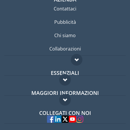
Contattaci
Pubblicità
Chi siamo
Collaborazioni
ESSENZIALI
Forum per expat
MAGGIORI INFORMAZIONI
Guida per expat
Domande frequenti
Lavori all'estero
COLLEGATI CON NOI
Esperti