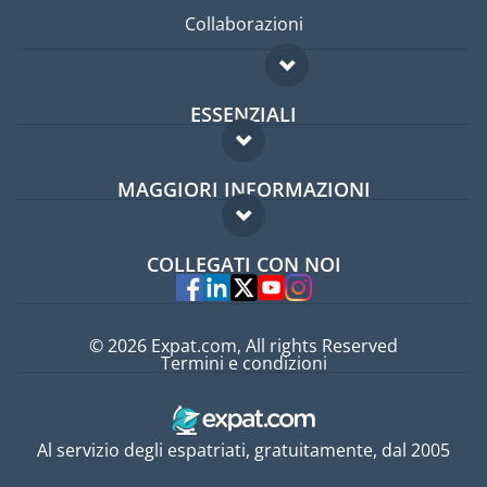
Collaborazioni
ESSENZIALI
Forum per expat
MAGGIORI INFORMAZIONI
Guida per expat
Domande frequenti
Lavori all'estero
COLLEGATI CON NOI
Esperti
© 2026 Expat.com, All rights Reserved
Termini e condizioni
Al servizio degli espatriati, gratuitamente, dal 2005