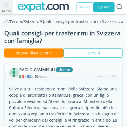
Accedi
Registrati
MENU
/
/
/
Quali consigli per trasferirmi in Svizzera con
Forum
Svizzera
Quali consigli per trasferirmi in Svizzera
con famiglia?
Nuova discussione
Iscriviti
PAOLO CAMMISULI
Utente
10
9 anni fa
#1
|
POSTS
Salve a tutti i residenti e ''non'' della Svizzera. Siamo una
coppia di architetti (io italiano,lei greca) con un figlio
piccolo e viviamo ad Atene. Io lavoro al Ministero della
Cultura Ellenico, ma causa crisi greca (stipendio più che
dimezzato) vogliamo trasferirci in Svizzera. Ho bisogno di
voi per chiedervi dei consigli e vi ringrazio in anticipo. Le
domande sono 8 e sono le seguenti,...spero di avere