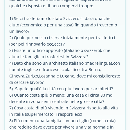
qualche risposta e di non rompervi troppo:
1) Se ci trasferiamo lo stato Svizzero ci darà qualche
aiuto (economico o per una casa) fin quando troveremo
un lavoro?
2) Quale permesso ci serve inizialmente per trasferirci
(per poi rinnovarlo,ecc,ecc) ?
3) Esiste un ufficio apposito (italiano o svizzero), che
aiuta le famiglie a trasferirsi in Svizzera?
4) Dato che sono un architetto italiano (madrelingua),con
fluente inglese e francese scolastico, tra Berna,
Ginevra,Zurigo,Losanna e Lugano, dove mi consigliereste
di cercare lavoro?
5) Sapete qual'è la città con più lavoro per architetti?
6) Quanto costa (più o meno) una casa di circa 80 mq
decente in zona semi-centrale nelle grosse città?
7) Cosa costa di più vivendo in Svizzera rispetto alla vita
in Italia (supermercato, Trasporti,ecc)
8) Più o meno una famiglia con una figlio (come la mia)
che reddito deve avere per vivere una vita normale in