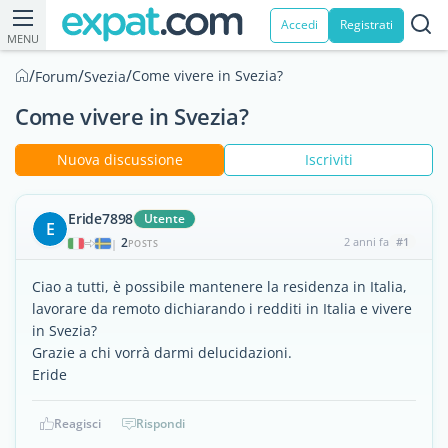
Accedi
Registrati
MENU
/
/
/
Come vivere in Svezia?
Forum
Svezia
Come vivere in Svezia?
Nuova discussione
Iscriviti
Eride7898
Utente
E
2
2 anni fa
#1
|
POSTS
Ciao a tutti, è possibile mantenere la residenza in Italia,
lavorare da remoto dichiarando i redditi in Italia e vivere
in Svezia?
Grazie a chi vorrà darmi delucidazioni.
Eride
Reagisci
Rispondi