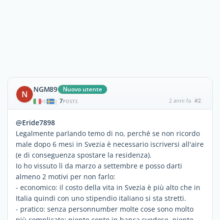
NGM89
Nuovo utente
N
7
2 anni fa
#2
|
POSTS
@Eride7898
Legalmente parlando temo di no, perché se non ricordo
male dopo 6 mesi in Svezia è necessario iscriversi all'aire
(e di conseguenza spostare la residenza).
Io ho vissuto lì da marzo a settembre e posso darti
almeno 2 motivi per non farlo:
- economico: il costo della vita in Svezia è più alto che in
Italia quindi con uno stipendio italiano si sta stretti.
- pratico: senza personnumber molte cose sono molto
più complicate: niente conto in banca svedese, niente