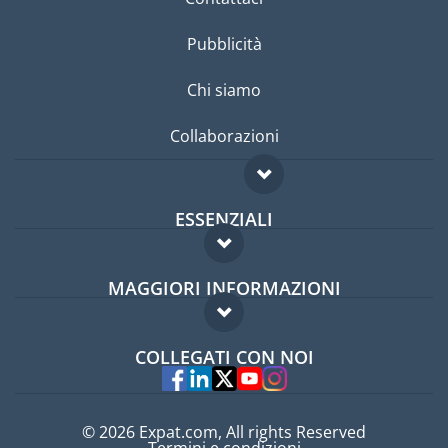
Pubblicità
Chi siamo
Collaborazioni
ESSENZIALI
Forum per expat
MAGGIORI INFORMAZIONI
Guida per expat
Domande frequenti
Lavori all'estero
COLLEGATI CON NOI
Esperti
© 2026 Expat.com, All rights Reserved
Termini e condizioni