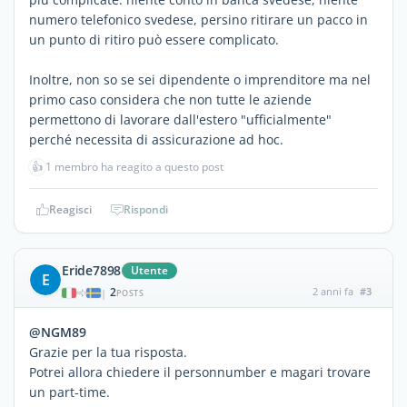
numero telefonico svedese, persino ritirare un pacco in
un punto di ritiro può essere complicato.
Inoltre, non so se sei dipendente o imprenditore ma nel
primo caso considera che non tutte le aziende
permettono di lavorare dall'estero "ufficialmente"
perché necessita di assicurazione ad hoc.
👍
1 membro ha reagito a questo post
Reagisci
Rispondi
Eride7898
Utente
E
2
2 anni fa
#3
|
POSTS
@NGM89
Grazie per la tua risposta.
Potrei allora chiedere il personnumber e magari trovare
un part-time.