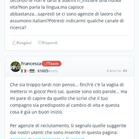
secondo te non è tardi a 50anni ri_iniziare una nuova
vita?Non parla la lingua,ma capisce
abbastanza...sapresti se ci sono agenzie di lavoro che
assumono italiani?Potresti indicarmi qualche canale di
ricerca?
Reagisci
Rispondi
Francesca
Team
61605
8 anni fa
#4
|
POSTS
Che sia troppo tardi non penso... finch'è c'è la voglia di
mettersi in gioco! Però sai, queste sono solo parole... ma
mi pare di capire da quello che scrivi che il tuo
compagno sia predisposto al cambio di vita e questa
cosa è già un buon inizio.
Per agenzie di reclutamento, ti segnalo quelle suggerite
dai nostri utenti che sono inserite in questa pagina: