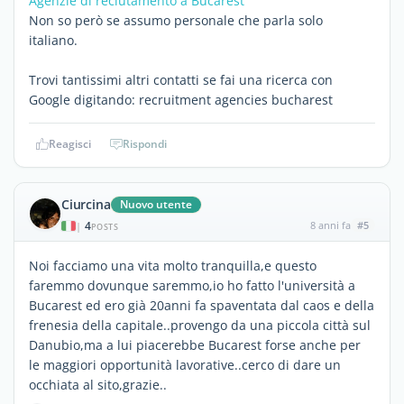
Agenzie di reclutamento a Bucarest
Non so però se assumo personale che parla solo
italiano.
Trovi tantissimi altri contatti se fai una ricerca con
Google digitando: recruitment agencies bucharest
Reagisci
Rispondi
Ciurcina
Nuovo utente
4
8 anni fa
#5
|
POSTS
Noi facciamo una vita molto tranquilla,e questo
faremmo dovunque saremmo,io ho fatto l'università a
Bucarest ed ero già 20anni fa spaventata dal caos e della
frenesia della capitale..provengo da una piccola città sul
Danubio,ma a lui piacerebbe Bucarest forse anche per
le maggiori opportunità lavorative..cerco di dare un
occhiata al sito,grazie..