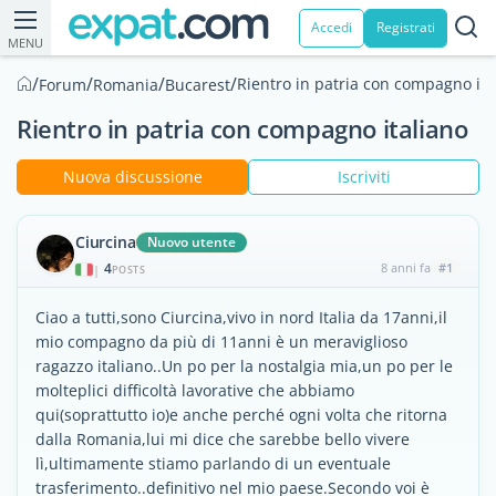
Accedi
Registrati
MENU
/
/
/
/
Rientro in patria con compagno ita
Forum
Romania
Bucarest
Rientro in patria con compagno italiano
Nuova discussione
Iscriviti
Ciurcina
Nuovo utente
4
8 anni fa
#1
|
POSTS
Ciao a tutti,sono Ciurcina,vivo in nord Italia da 17anni,il
mio compagno da più di 11anni è un meraviglioso
ragazzo italiano..Un po per la nostalgia mia,un po per le
molteplici difficoltà lavorative che abbiamo
qui(soprattutto io)e anche perché ogni volta che ritorna
dalla Romania,lui mi dice che sarebbe bello vivere
lì,ultimamente stiamo parlando di un eventuale
trasferimento..definitivo nel mio paese.Secondo voi è