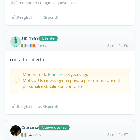
👍
1 membro ha reagito a questo post
Reagisci
Rispondi
albi1959
Utente
1
8 anni fa
#6
|
POSTS
contatta roberto
Moderato da
Francesca
8 years ago
Motivo: Usa messaggeria privata per comunicare dati
personali e stabilire un contatto
Reagisci
Rispondi
Ciurcina
Nuovo utente
4
8 anni fa
#7
|
POSTS