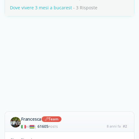
Dove vivere 3 mesi a bucarest
- 3 Risposte
Francesca
Team
61605
8 anni fa
#2
|
POSTS