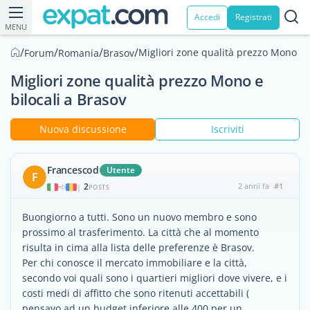
Accedi
Registrati
MENU
/
/
/
/
Migliori zone qualità prezzo Mono e b
Forum
Romania
Brasov
Migliori zone qualità prezzo Mono e
bilocali a Brasov
Nuova discussione
Iscriviti
Francescod
Utente
F
2
2 anni fa
#1
|
POSTS
Buongiorno a tutti. Sono un nuovo membro e sono
prossimo al trasferimento. La città che al momento
risulta in cima alla lista delle preferenze è Brasov.
Per chi conosce il mercato immobiliare e la città,
secondo voi quali sono i quartieri migliori dove vivere, e i
costi medi di affitto che sono ritenuti accettabili (
pensavo ad un budget inferiore alle 400 per un