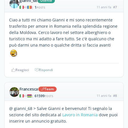
gianni_68
Utente
1
11 anni fa
#7
|
POSTS
Ciao a tutti mi chiamo Gianni e mi sono recentemente
trasferito per amore in Romania nella splendida regione
della Moldova. Cerco lavoro nel settore alberghiero o
turistico ma mi adatto a fare tutto. Se c'è qualcuno che
può darmi una mano o qualche dritta si faccia avanti
Reagisci
Rispondi
Francesca
Team
61599
11 anni fa
#8
|
POSTS
@ gianni_68 > Salve Gianni e benvenuto! Ti segnalo la
sezione del sito dedicata al
Lavoro in Romania
dove puoi
inserire un annuncio gratuito.