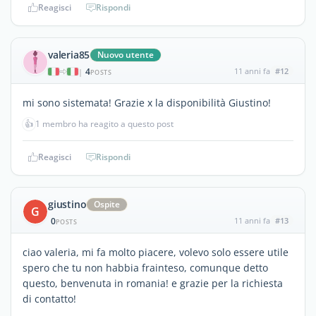
Reagisci
Rispondi
valeria85
Nuovo utente
4
11 anni fa
#12
|
POSTS
mi sono sistemata! Grazie x la disponibilità Giustino!
👍
1 membro ha reagito a questo post
Reagisci
Rispondi
giustino
Ospite
G
0
11 anni fa
#13
POSTS
ciao valeria, mi fa molto piacere, volevo solo essere utile
spero che tu non habbia frainteso, comunque detto
questo, benvenuta in romania! e grazie per la richiesta
di contatto!