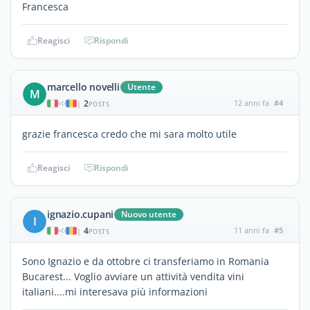
Francesca
Reagisci
Rispondi
marcello novelli
Utente
M
2
12 anni fa
#4
|
POSTS
grazie francesca credo che mi sara molto utile
Reagisci
Rispondi
ignazio.cupani
Nuovo utente
I
4
11 anni fa
#5
|
POSTS
Sono Ignazio e da ottobre ci transferiamo in Romania
Bucarest... Voglio avviare un attività vendita vini
italiani....mi interesava più informazioni