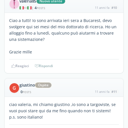
valeria85
Nuovo utente
4
11 anni fa
#10
|
POSTS
Ciao a tutti! Io sono arrivata ieri sera a Bucarest, devo
svolgere qui sei mesi del mio dottorato di ricerca. Ho un
alloggio fino a lunedì, qualcuno può aiutarmi a trovare
una sistemazione?
Grazie mille
Reagisci
Rispondi
giustino
Ospite
G
0
11 anni fa
#11
POSTS
ciao valeria, mi chiamo giustino ,io sono a targoviste, se
vuoi puoi stare qui da me fino quando non ti sistemi!
p.s. sono italiano!