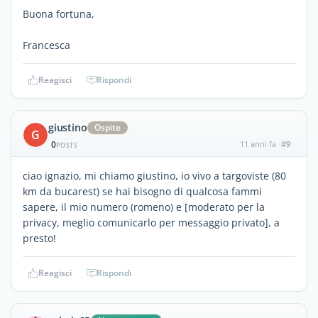
Buona fortuna,
Francesca
Reagisci
Rispondi
giustino
Ospite
G
0
11 anni fa
#9
POSTS
ciao ignazio, mi chiamo giustino, io vivo a targoviste (80
km da bucarest) se hai bisogno di qualcosa fammi
sapere, il mio numero (romeno) e [moderato per la
privacy, meglio comunicarlo per messaggio privato], a
presto!
Reagisci
Rispondi