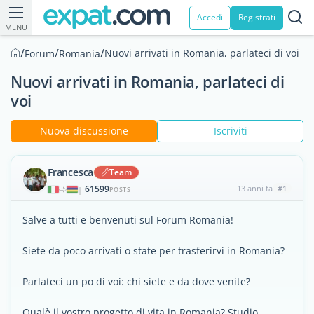
Accedi
Registrati
MENU
/
/
/
Nuovi arrivati in Romania, parlateci di voi
Forum
Romania
Nuovi arrivati in Romania, parlateci di
voi
Nuova discussione
Iscriviti
Francesca
Team
61599
13 anni fa
#1
|
POSTS
Salve a tutti e benvenuti sul Forum Romania!
Siete da poco arrivati o state per trasferirvi in Romania?
Parlateci un po di voi: chi siete e da dove venite?
Qualè il vostro progetto di vita in Romania? Studio,