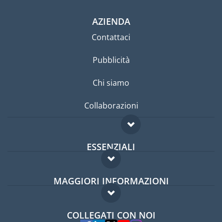
AZIENDA
Contattaci
Pubblicità
Chi siamo
Collaborazioni
ESSENZIALI
Forum per expat
MAGGIORI INFORMAZIONI
Guida per expat
Domande frequenti
Lavori all'estero
COLLEGATI CON NOI
Esperti