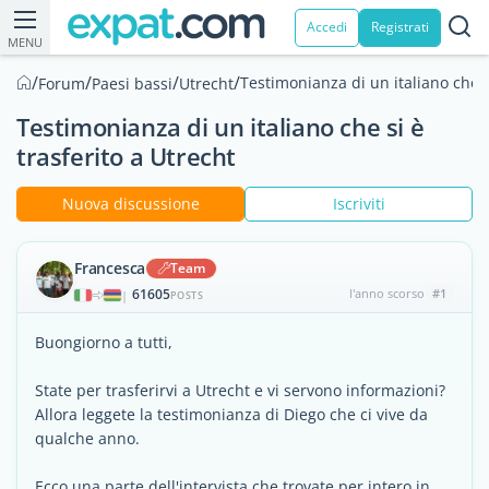
Accedi
Registrati
MENU
/
/
/
/
Testimonianza di un italiano che s
Forum
Paesi bassi
Utrecht
Testimonianza di un italiano che si è
trasferito a Utrecht
Nuova discussione
Iscriviti
Francesca
Team
61605
l'anno scorso
#1
|
POSTS
Buongiorno a tutti,
State per trasferirvi a Utrecht e vi servono informazioni?
Allora leggete la testimonianza di Diego che ci vive da
qualche anno.
Ecco una parte dell'intervista che trovate per intero in