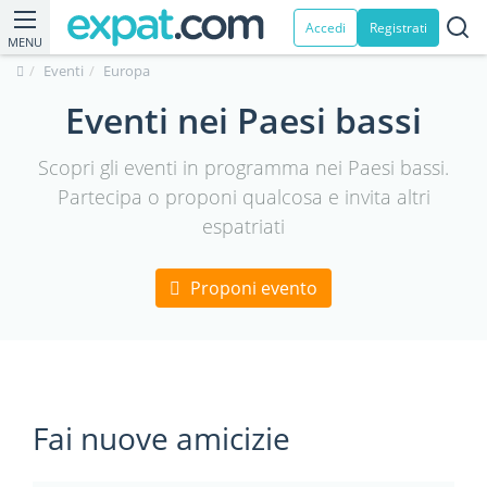
Accedi
Registrati
MENU
Eventi
Europa
Eventi nei Paesi bassi
Scopri gli eventi in programma nei Paesi bassi.
Partecipa o proponi qualcosa e invita altri
espatriati
Proponi evento
Fai nuove amicizie