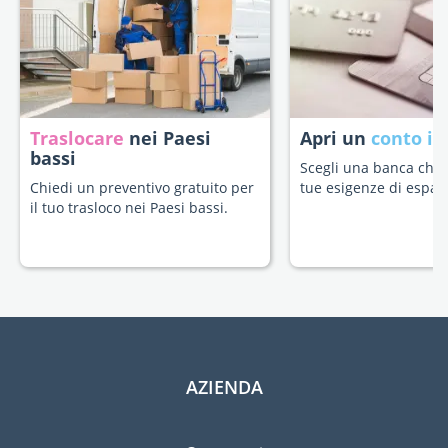
Traslocare
nei Paesi
Apri un
conto in
bassi
Scegli una banca che s
Chiedi un preventivo gratuito per
tue esigenze di espatr
il tuo trasloco nei Paesi bassi.
AZIENDA