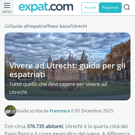
Accedi
Registrati
MENU
/
/
/
Guida all'espatrio
Paesi bassi
Utrecht
Vivere ad Utrecht: guida per gli
espatriati
Tutto quello che devi sapere per vivere ad
Utrecht
Guida scritta da
Francesca
il 05 Dicembre 2025
Con circa
376.735 abitanti
, Utrecht è la quarta città dei
Paesi Bassi e il cuore geografico del paese. A differenza