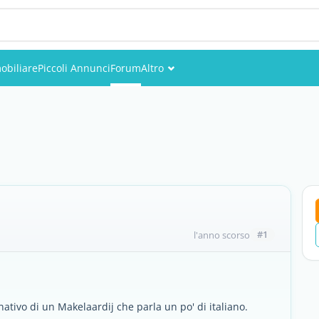
obiliare
Piccoli Annunci
Forum
Altro
Eventi
Utenti
Foto
#1
l'anno scorso
nativo di un Makelaardij che parla un po' di italiano.