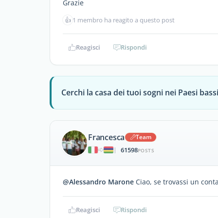
Grazie
👍
1 membro ha reagito a questo post
Reagisci
Rispondi
Cerchi la casa dei tuoi sogni nei Paesi bass
Francesca
Team
61598
|
POSTS
@Alessandro Marone
Ciao, se trovassi un cont
Reagisci
Rispondi