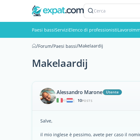
Cerca
Paesi bassi
Servizi
Elenco di professionisti
Lavoro
Imm
/
/
/
Makelaardij
Forum
Paesi bassi
Makelaardij
Alessandro Marone
Utente
10
|
POSTS
Salve,
il mio inglese è pessimo, avete per caso il nomi