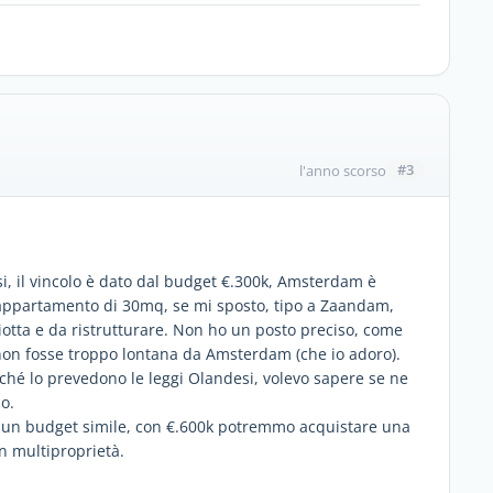
#3
l'anno scorso
i, il vincolo è dato dal budget €.300k, Amsterdam è
n appartamento di 30mq, se mi sposto, tipo a Zaandam,
otta e da ristrutturare. Non ho un posto preciso, come
i non fosse troppo lontana da Amsterdam (che io adoro).
hé lo prevedono le leggi Olandesi, volevo sapere se ne
o.
e un budget simile, con €.600k potremmo acquistare una
n multiproprietà.