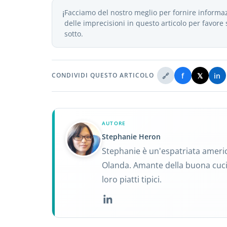
Facciamo del nostro meglio per fornire informaz
ℹ️
delle imprecisioni in questo articolo per favor
sotto.
🔗
f
𝕏
in
CONDIVIDI QUESTO ARTICOLO
AUTORE
Stephanie Heron
Stephanie è un'espatriata americ
Olanda. Amante della buona cucin
loro piatti tipici.