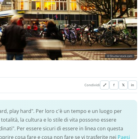
© Shutterstock.com
Condividi
🔗
f
𝕏
in
ard, play hard". Per loro c'è un tempo e un luogo per
totalità, la cultura e lo stile di vita possono essere
dinati". Per essere sicuri di essere in linea con questa
oprire cosa fare e cosa non fare se vi trasferite nei
Paesi