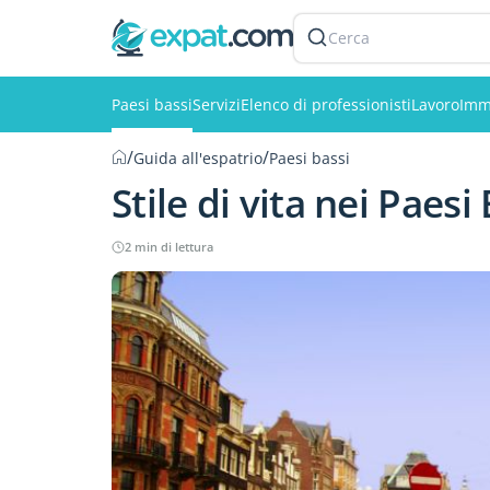
Cerca
Paesi bassi
Servizi
Elenco di professionisti
Lavoro
Imm
/
/
Guida all'espatrio
Paesi bassi
Stile di vita nei Paesi
2 min di lettura