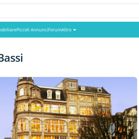
obiliare
Piccoli Annunci
Forum
Altro
Eventi
 Bassi
Utenti
Foto