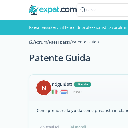
Cerca
Paesi bassi
Servizi
Elenco di professionisti
Lavoro
Imm
/
/
/
Patente Guida
Forum
Paesi bassi
Patente Guida
ndguidetti
Utente
N
1
|
POSTS
Cone prendere la guida come privatista in olan
Reagisci
Rispondi