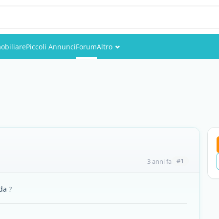
obiliare
Piccoli Annunci
Forum
Altro
Eventi
Utenti
Foto
#1
3 anni fa
da ?