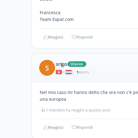
Francesca
Team Expat.com
Reagisci
Rispondi
srigo
Utente
S
1
|
POSTS
Nel mio caso mi hanno detto che ora non c'è più 
una europea
👍
1 membro ha reagito a questo post
Reagisci
Rispondi