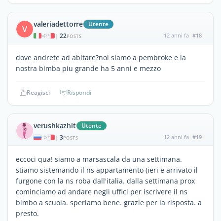
valeriadettorre
Utente
V
22
12 anni fa
#18
|
POSTS
dove andrete ad abitare?noi siamo a pembroke e la
nostra bimba piu grande ha 5 anni e mezzo
Reagisci
Rispondi
verushkazhit
Utente
3
12 anni fa
#19
|
POSTS
eccoci qua! siamo a marsascala da una settimana.
stiamo sistemando il ns appartamento (ieri e arrivato il
furgone con la ns roba dall'italia. dalla settimana prox
cominciamo ad andare negli uffici per iscrivere il ns
bimbo a scuola. speriamo bene. grazie per la risposta. a
presto.