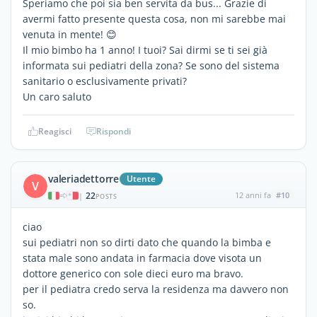
Speriamo che poi sia ben servita da bus... Grazie di
avermi fatto presente questa cosa, non mi sarebbe mai
venuta in mente! 😊
Il mio bimbo ha 1 anno! I tuoi? Sai dirmi se ti sei già
informata sui pediatri della zona? Se sono del sistema
sanitario o esclusivamente privati?
Un caro saluto
Reagisci
Rispondi
valeriadettorre
Utente
V
22
12 anni fa
#10
|
POSTS
ciao
sui pediatri non so dirti dato che quando la bimba e
stata male sono andata in farmacia dove visota un
dottore generico con sole dieci euro ma bravo.
per il pediatra credo serva la residenza ma davvero non
so.