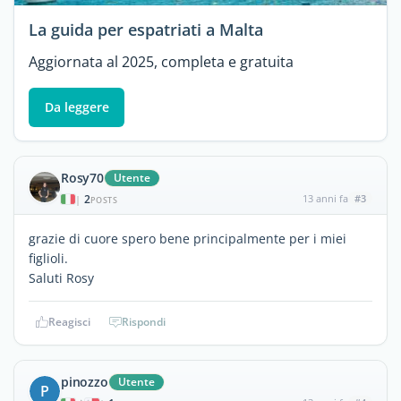
La guida per espatriati a Malta
Aggiornata al 2025, completa e gratuita
Da leggere
Rosy70
Utente
2
13 anni fa
#3
|
POSTS
grazie di cuore spero bene principalmente per i miei
figlioli.
Saluti Rosy
Reagisci
Rispondi
pinozzo
Utente
P