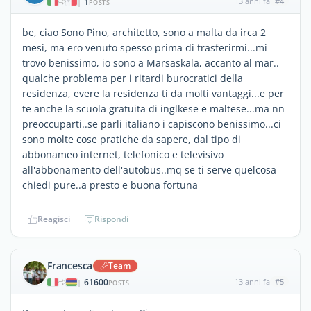
1
13 anni fa
#4
|
POSTS
be, ciao Sono Pino, architetto, sono a malta da irca 2
mesi, ma ero venuto spesso prima di trasferirmi...mi
trovo benissimo, io sono a Marsaskala, accanto al mar..
qualche problema per i ritardi burocratici della
residenza, evere la residenza ti da molti vantaggi...e per
te anche la scuola gratuita di inglkese e maltese...ma nn
preoccuparti..se parli italiano i capiscono benissimo...ci
sono molte cose pratiche da sapere, dal tipo di
abbonameo internet, telefonico e televisivo
all'abbonamento dell'autobus..mq se ti serve quelcosa
chiedi pure..a presto e buona fortuna
Reagisci
Rispondi
Francesca
Team
61600
13 anni fa
#5
|
POSTS