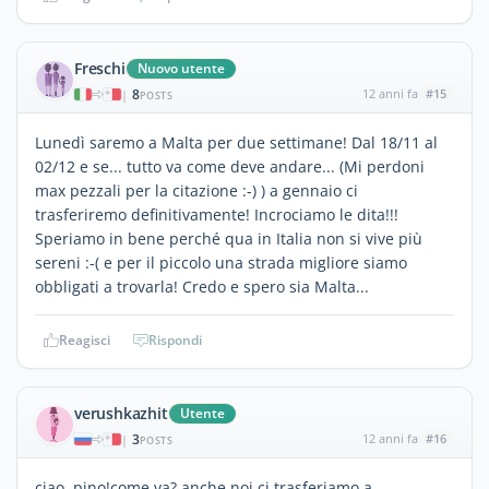
Freschi
Nuovo utente
8
12 anni fa
#15
|
POSTS
Lunedì saremo a Malta per due settimane! Dal 18/11 al
02/12 e se... tutto va come deve andare... (Mi perdoni
max pezzali per la citazione :-) ) a gennaio ci
trasferiremo definitivamente! Incrociamo le dita!!!
Speriamo in bene perché qua in Italia non si vive più
sereni :-( e per il piccolo una strada migliore siamo
obbligati a trovarla! Credo e spero sia Malta...
Reagisci
Rispondi
verushkazhit
Utente
3
12 anni fa
#16
|
POSTS
ciao, pino!come va? anche noi ci trasferiamo a