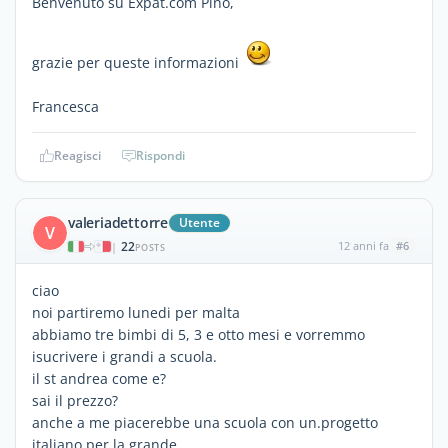
Benvenuto su Expat.com Pino,
grazie per queste informazioni
Francesca
Reagisci
Rispondi
valeriadettorre
Utente
V
22
12 anni fa
#6
|
POSTS
ciao
noi partiremo lunedi per malta
abbiamo tre bimbi di 5, 3 e otto mesi e vorremmo
isucrivere i grandi a scuola.
il st andrea come e?
sai il prezzo?
anche a me piacerebbe una scuola con un.progetto
italiano per la grande