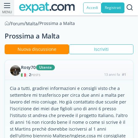
Accedi
Registrati
MENU
/
/
/
Prossima a Malta
Forum
Malta
Prossima a Malta
Nuova discussione
Iscriviti
Rosy70
Utente
2
13 anni fa
#1
|
POSTS
Cia a tutti, gradirei informazioni e consigli visto che a
settembre mi trasferisco per circa due anni a malta per
lavoro del mio coniuge. Ho già contattato due scuole per
l'iscrizione dei miei due figlioli uno di anni 6 presso
l'istituto st andrea che prevede il progetto Italiano, l'altro
di anni 16 non ricordo bene il nome o come si scrive è il
st Martins prechè dovrebbe iscriversi al 1 anni
dell'ultimo biennnio Maltese/Inglese,cosa mi consigliate