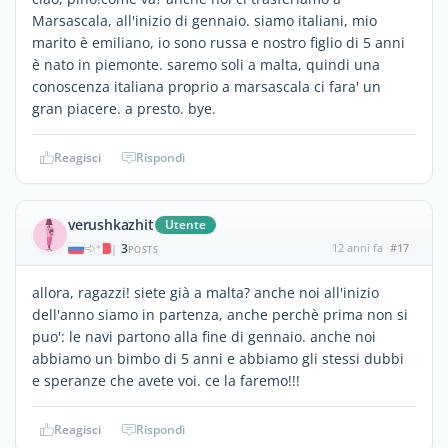
Marsascala, all'inizio di gennaio. siamo italiani, mio
marito è emiliano, io sono russa e nostro figlio di 5 anni
è nato in piemonte. saremo soli a malta, quindi una
conoscenza italiana proprio a marsascala ci fara' un
gran piacere. a presto. bye.
Reagisci
Rispondi
verushkazhit
Utente
3
12 anni fa
#17
|
POSTS
allora, ragazzi! siete già a malta? anche noi all'inizio
dell'anno siamo in partenza, anche perchè prima non si
puo': le navi partono alla fine di gennaio. anche noi
abbiamo un bimbo di 5 anni e abbiamo gli stessi dubbi
e speranze che avete voi. ce la faremo!!!
Reagisci
Rispondi