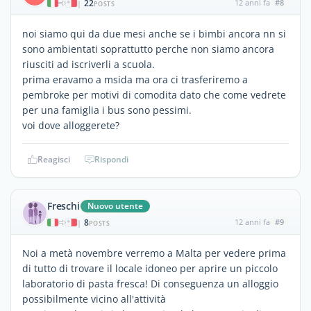
22
12 anni fa
#8
|
POSTS
noi siamo qui da due mesi anche se i bimbi ancora nn si
sono ambientati soprattutto perche non siamo ancora
riusciti ad iscriverli a scuola.
prima eravamo a msida ma ora ci trasferiremo a
pembroke per motivi di comodita dato che come vedrete
per una famiglia i bus sono pessimi.
voi dove alloggerete?
Reagisci
Rispondi
Freschi
Nuovo utente
8
12 anni fa
#9
|
POSTS
Noi a metà novembre verremo a Malta per vedere prima
di tutto di trovare il locale idoneo per aprire un piccolo
laboratorio di pasta fresca! Di conseguenza un alloggio
possibilmente vicino all'attività