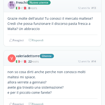
Freschi
Nuovo utente
8
12 anni fa
#13
|
POSTS
Grazie molte dell'aiuto! Tu conosci il mercato maltese?
Credi che possa funzionare il discorso pasta fresca a
Malta? Un abbraccio
Reagisci
Rispondi
valeriadettorre
Utente
V
22
12 anni fa
#14
|
POSTS
non so cosa dirti anche perche non conosco molti
maltesi mi spiace.
allora verrete a gennaio?
avete gia trovato una sistemazione?
e per il piccolo come farete?
Reagisci
Rispondi