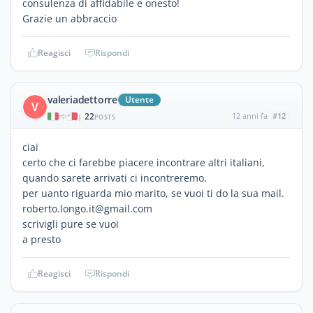
consulenza di affidabile e onesto!
Grazie un abbraccio
Reagisci
Rispondi
valeriadettorre
Utente
V
22
12 anni fa
#12
|
POSTS
ciai
certo che ci farebbe piacere incontrare altri italiani,
quando sarete arrivati ci incontreremo.
per uanto riguarda mio marito, se vuoi ti do la sua mail.
roberto.longo.it@gmail.com
scrivigli pure se vuoi
a presto
Reagisci
Rispondi