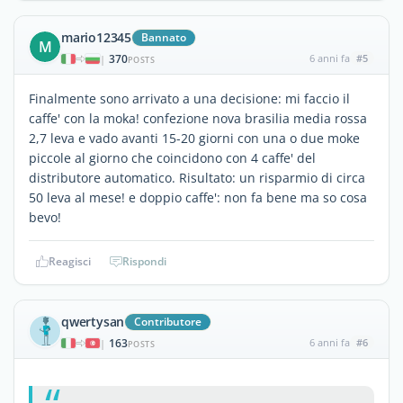
mario12345
Bannato
M
370
6 anni fa
#5
|
POSTS
Finalmente sono arrivato a una decisione: mi faccio il
caffe' con la moka! confezione nova brasilia media rossa
2,7 leva e vado avanti 15-20 giorni con una o due moke
piccole al giorno che coincidono con 4 caffe' del
distributore automatico. Risultato: un risparmio di circa
50 leva al mese! e doppio caffe': non fa bene ma so cosa
bevo!
Reagisci
Rispondi
qwertysan
Contributore
163
6 anni fa
#6
|
POSTS