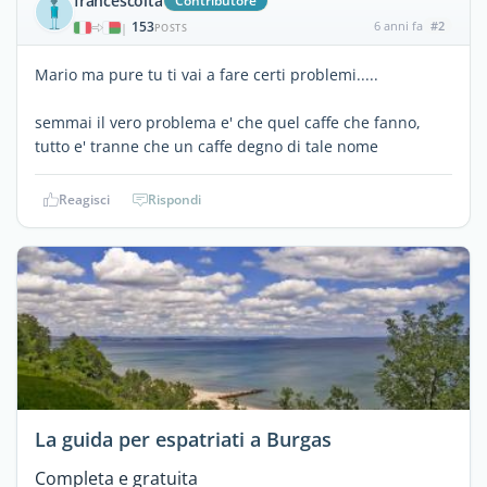
francescoita
Contributore
153
6 anni fa
#2
|
POSTS
Mario ma pure tu ti vai a fare certi problemi.....
semmai il vero problema e' che quel caffe che fanno,
tutto e' tranne che un caffe degno di tale nome
Reagisci
Rispondi
La guida per espatriati a Burgas
Completa e gratuita