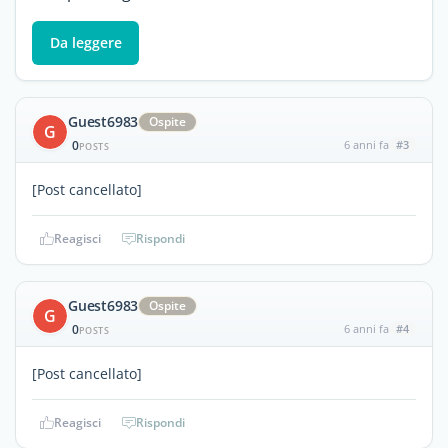
Da leggere
Guest6983
Ospite
G
0
6 anni fa
#3
POSTS
[Post cancellato]
Reagisci
Rispondi
Guest6983
Ospite
G
0
6 anni fa
#4
POSTS
[Post cancellato]
Reagisci
Rispondi