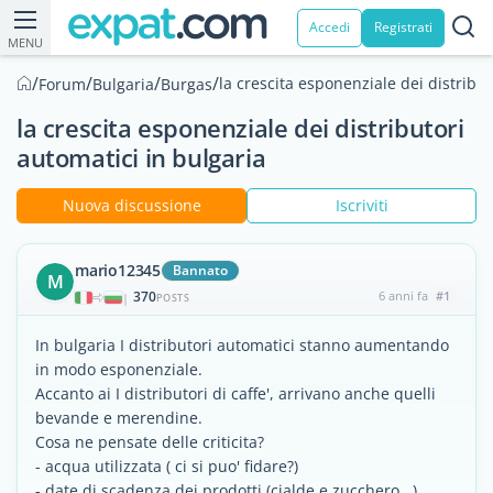
Accedi
Registrati
MENU
/
/
/
/
la crescita esponenziale dei distribut
Forum
Bulgaria
Burgas
la crescita esponenziale dei distributori
automatici in bulgaria
Nuova discussione
Iscriviti
mario12345
Bannato
M
370
6 anni fa
#1
|
POSTS
In bulgaria I distributori automatici stanno aumentando
in modo esponenziale.
Accanto ai I distributori di caffe', arrivano anche quelli
bevande e merendine.
Cosa ne pensate delle criticita?
- acqua utilizzata ( ci si puo' fidare?)
- date di scadenza dei prodotti (cialde e zucchero...)