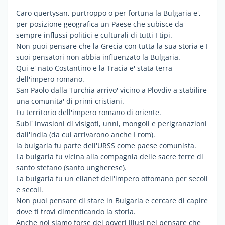
Caro quertysan, purtroppo o per fortuna la Bulgaria e',
per posizione geografica un Paese che subisce da
sempre influssi politici e culturali di tutti I tipi.
Non puoi pensare che la Grecia con tutta la sua storia e I
suoi pensatori non abbia influenzato la Bulgaria.
Qui e' nato Costantino e la Tracia e' stata terra
dell'impero romano.
San Paolo dalla Turchia arrivo' vicino a Plovdiv a stabilire
una comunita' di primi cristiani.
Fu territorio dell'impero romano di oriente.
Subi' invasioni di visigoti, unni, mongoli e perigranazioni
dall'india (da cui arrivarono anche I rom).
la bulgaria fu parte dell'URSS come paese comunista.
La bulgaria fu vicina alla compagnia delle sacre terre di
santo stefano (santo ungherese).
La bulgaria fu un elianet dell'impero ottomano per secoli
e secoli.
Non puoi pensare di stare in Bulgaria e cercare di capire
dove ti trovi dimenticando la storia.
Anche noi siamo forse dei poveri illusi nel pensare che