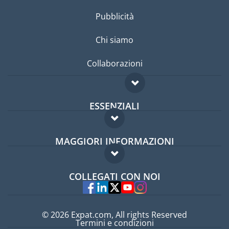
Pubblicità
Chi siamo
Collaborazioni
ESSENZIALI
Forum per expat
MAGGIORI INFORMAZIONI
Guida per expat
Domande frequenti
Lavori all'estero
COLLEGATI CON NOI
Esperti
© 2026 Expat.com, All rights Reserved
Termini e condizioni