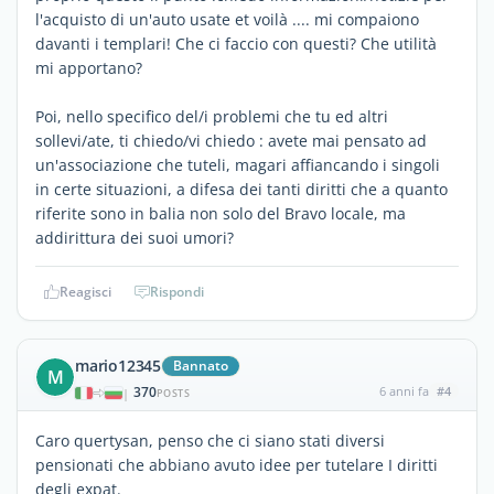
l'acquisto di un'auto usate et voilà .... mi compaiono
davanti i templari! Che ci faccio con questi? Che utilità
mi apportano?
Poi, nello specifico del/i problemi che tu ed altri
sollevi/ate, ti chiedo/vi chiedo : avete mai pensato ad
un'associazione che tuteli, magari affiancando i singoli
in certe situazioni, a difesa dei tanti diritti che a quanto
riferite sono in balia non solo del Bravo locale, ma
addirittura dei suoi umori?
Reagisci
Rispondi
mario12345
Bannato
M
370
6 anni fa
#4
|
POSTS
Caro quertysan, penso che ci siano stati diversi
pensionati che abbiano avuto idee per tutelare I diritti
degli expat.