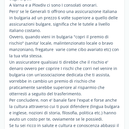
A Varna e a Plovdiv ci sono I consolati onorari.
Pero' se le Generali ti offrono una assicurazione italiana
in bulgaria ad un prezzo 6 volte superiore a quello delle
assicurazioni bulgare, significa che le tutele a livello
italiano costano.
Ovvero, quando vieni in bulgaria "copri il premio di
rischio" (sanita' locale, malintenzionato locale o bravo
manzoniano, fregature varie come cibo avariato etc) con
la tua vita stessa.
Un assicuratore qualsiasi ti direbbe che il rischio e'
denaro ovvero per coprire I rischi che corri nel venire in
bulgaria con un'associazione dedicata che ti assista,
vorrebbe in cambio un premio di rischio che
praticamente sarebbe superiore al risparmio che
otterresti a seguito del trasferimento.
Per concludere, non e' banale fare l'expat e forse anche
la cultura attraverso cui ti puoi difendere (lingua bulgara
e inglese, nozioni di storia, filosofia, politica etc.) hanno
avuto un costo per te, ovviamente se le possiedi.
Se tu sei ricco in salute e cultura e conoscenza abbassi il