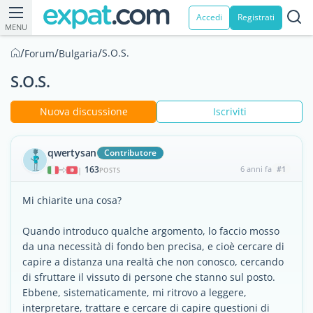
Accedi
Registrati
MENU
/
/
/
S.O.S.
Forum
Bulgaria
S.O.S.
Nuova discussione
Iscriviti
qwertysan
Contributore
163
6 anni fa
#1
|
POSTS
Mi chiarite una cosa?
Quando introduco qualche argomento, lo faccio mosso
da una necessità di fondo ben precisa, e cioè cercare di
capire a distanza una realtà che non conosco, cercando
di sfruttare il vissuto di persone che stanno sul posto.
Ebbene, sistematicamente, mi ritrovo a leggere,
interpretare, trattare e cercare di capire questioni di