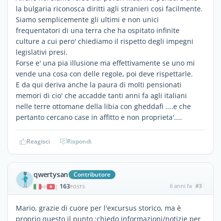
la bulgaria riconosca diritti agli stranieri cosi facilmente.
Siamo semplicemente gli ultimi e non unici
frequentatori di una terra che ha ospitato infinite
culture a cui pero' chiediamo il rispetto degli impegni
legislativi presi.
Forse e' una pia illusione ma effettivamente se uno mi
vende una cosa con delle regole, poi deve rispettarle.
E da qui deriva anche la paura di molti pensionati
memori di cio' che accadde tanti anni fa agli italiani
nelle terre ottomane della libia con gheddafi ....e che
pertanto cercano case in affitto e non proprieta'....
Reagisci
Rispondi
qwertysan
Contributore
163
6 anni fa
#3
|
POSTS
Mario, grazie di cuore per l'excursus storico, ma è
proprio questo il punto :chiedo informazioni/notizie per