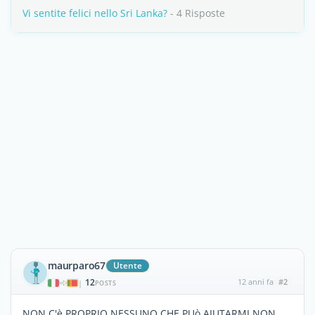
Vi sentite felici nello Sri Lanka?
- 4 Risposte
maurparo67
Utente
12
12 anni fa
#2
|
POSTS
NON C'è PROPRIO NESSUNO CHE PUò AIUTARMI,NON