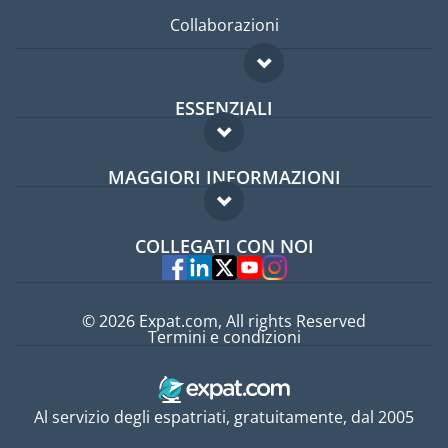
Collaborazioni
ESSENZIALI
Forum per expat
MAGGIORI INFORMAZIONI
Guida per expat
Domande frequenti
Lavori all'estero
COLLEGATI CON NOI
Esperti
© 2026 Expat.com, All rights Reserved
Termini e condizioni
Al servizio degli espatriati, gratuitamente, dal 2005