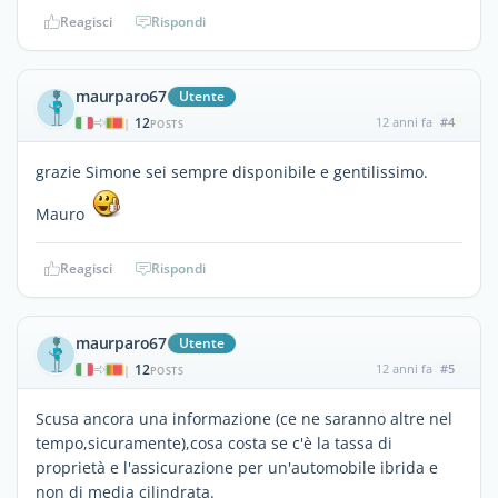
Reagisci
Rispondi
maurparo67
Utente
12
12 anni fa
#4
|
POSTS
grazie Simone sei sempre disponibile e gentilissimo.
Mauro
Reagisci
Rispondi
maurparo67
Utente
12
12 anni fa
#5
|
POSTS
Scusa ancora una informazione (ce ne saranno altre nel
tempo,sicuramente),cosa costa se c'è la tassa di
proprietà e l'assicurazione per un'automobile ibrida e
non di media cilindrata.