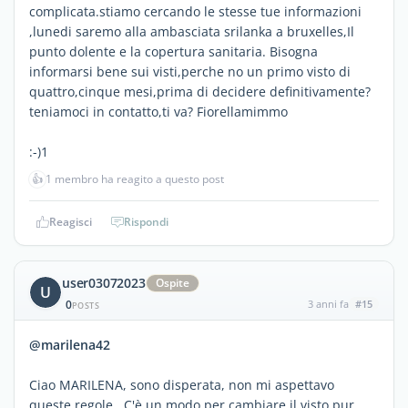
complicata.stiamo cercando le stesse tue informazioni
,lunedi saremo alla ambasciata srilanka a bruxelles,Il
punto dolente e la copertura sanitaria. Bisogna
informarsi bene sui visti,perche no un primo visto di
quattro,cinque mesi,prima di decidere definitivamente?
teniamoci in contatto,ti va? Fiorellamimmo
:-)1
👍
1 membro ha reagito a questo post
Reagisci
Rispondi
user03072023
Ospite
U
0
3 anni fa
#15
POSTS
@marilena42
Ciao MARILENA, sono disperata, non mi aspettavo
queste regole. C'è un modo per cambiare il visto pur