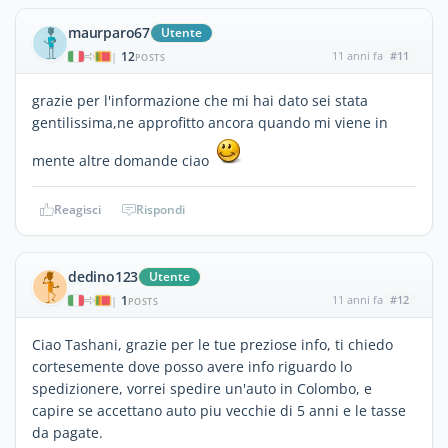
maurparo67
Utente
12
11 anni fa
#11
|
POSTS
grazie per l'informazione che mi hai dato sei stata
gentilissima,ne approfitto ancora quando mi viene in
mente altre domande ciao
Reagisci
Rispondi
dedino123
Utente
1
11 anni fa
#12
|
POSTS
Ciao Tashani, grazie per le tue preziose info, ti chiedo
cortesemente dove posso avere info riguardo lo
spedizionere, vorrei spedire un'auto in Colombo, e
capire se accettano auto piu vecchie di 5 anni e le tasse
da pagate.