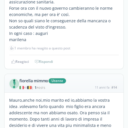
assicurazione sanitaria.
Forse ora con il nuovo governo cambieranno le norme
economiche, ma per ora è' così.
Non so quali siano le conseguenze della mancanza o
scadenza del visto d'ingresso.
In ogni caso : auguri
marilena
👍
1 membro ha reagito a questo post
Reagisci
Rispondi
fiorella mimmo
Utente
1
11 anni fa
#14
|
POSTS
Mauro,anche noi,mio marito ed io,abbiamo la vostra
idea .volevamo farlo quando mio figlio era ancora
adolescente ma non abbiamo osato. Ora penso sia il
momento. Dopo tanti anni di lavoro di impresa il
desiderio e di vivere una vita piu minimalista e meno