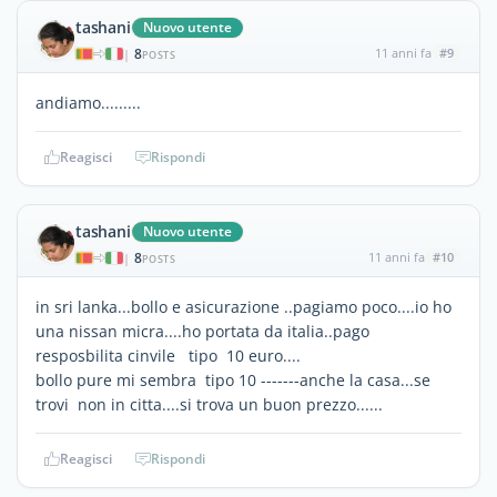
tashani
Nuovo utente
8
11 anni fa
#9
|
POSTS
andiamo.........
Reagisci
Rispondi
tashani
Nuovo utente
8
11 anni fa
#10
|
POSTS
in sri lanka...bollo e asicurazione ..pagiamo poco....io ho
una nissan micra....ho portata da italia..pago
resposbilita cinvile tipo 10 euro....
bollo pure mi sembra tipo 10 -------anche la casa...se
trovi non in citta....si trova un buon prezzo......
Reagisci
Rispondi