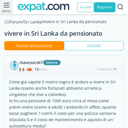
Accedi
Registrati
MENU
/
/
/
vivere in Sri Lanka da pensionato
Forum
Sri Lanka
vivere in Sri Lanka da pensionato
Nuova discussione
Iscriviti
maurparo67
Utente
12
12 anni fa
#1
|
POSTS
Come già sapete il nostro sogno è andare a vivere in Sri
Lanka (siamo anche fortunati abbiamo un'amica
cingalese che vive a colombo).
Io ho una pensione di 1000 euro circa al mese,come
potrei vivere (siamo 4 adulti ) andando in affitto ,quante
tasse pagherei ? com'è il costo per una polizza sanitaria
stipulata lì,e il costo de mantenimento e aquisto di un'
autovettura media?