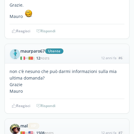
Grazie.
Mauro
Reagisci
Rispondi
maurparo67
Utente
12
12 anni fa
#6
|
POSTS
non c'è nesuno che può darmi informazioni sulla mia
ultima domanda?
Grazie
Mauro
Reagisci
Rispondi
mal
ViP
1508
12 anni fa
#7
|
POSTS