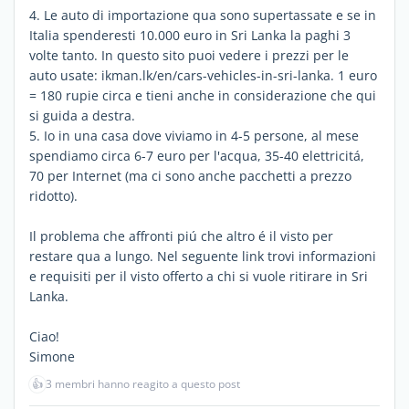
4. Le auto di importazione qua sono supertassate e se in
Italia spenderesti 10.000 euro in Sri Lanka la paghi 3
volte tanto. In questo sito puoi vedere i prezzi per le
auto usate: ikman.lk/en/cars-vehicles-in-sri-lanka. 1 euro
= 180 rupie circa e tieni anche in considerazione che qui
si guida a destra.
5. Io in una casa dove viviamo in 4-5 persone, al mese
spendiamo circa 6-7 euro per l'acqua, 35-40 elettricitá,
70 per Internet (ma ci sono anche pacchetti a prezzo
ridotto).
Il problema che affronti piú che altro é il visto per
restare qua a lungo. Nel seguente link trovi informazioni
e requisiti per il visto offerto a chi si vuole ritirare in Sri
Lanka.
Ciao!
Simone
👍
3 membri hanno reagito a questo post