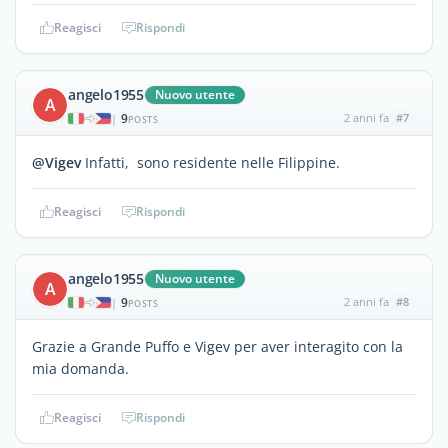
Reagisci
Rispondi
angelo1955
Nuovo utente
A
9
2 anni fa
#7
|
POSTS
@Vigev
Infatti, sono residente nelle Filippine.
Reagisci
Rispondi
angelo1955
Nuovo utente
A
9
2 anni fa
#8
|
POSTS
Grazie a Grande Puffo e Vigev per aver interagito con la
mia domanda.
Reagisci
Rispondi