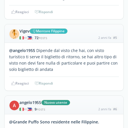
Reagisci
Rispondi
Vigev
Mentore Filippine
72
2 anni fa
#5
|
POSTS
@angelo1955
Dipende dal visto che hai, con visto
turistico ti serve il biglietto di ritorno, se hai altro tipo di
visto non devi fare nulla di particolare e puoi partire con
solo biglietto di andata
Reagisci
Rispondi
angelo1955
Nuovo utente
A
9
2 anni fa
#6
|
POSTS
@Grande Puffo Sono residente nelle Filippine.