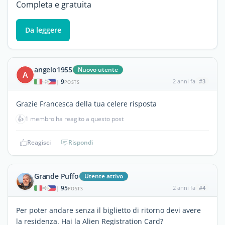
Completa e gratuita
Da leggere
angelo1955
Nuovo utente
A
9
2 anni fa
#3
|
POSTS
Grazie Francesca della tua celere risposta
👍
1 membro ha reagito a questo post
Reagisci
Rispondi
Grande Puffo
Utente attivo
95
2 anni fa
#4
|
POSTS
Per poter andare senza il biglietto di ritorno devi avere
la residenza. Hai la Alien Registration Card?