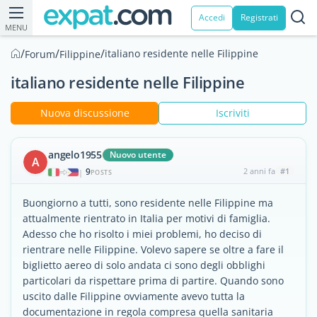
Accedi
Registrati
MENU
/
/
/
italiano residente nelle Filippine
Forum
Filippine
italiano residente nelle Filippine
Nuova discussione
Iscriviti
angelo1955
Nuovo utente
A
9
2 anni fa
#1
|
POSTS
Buongiorno a tutti, sono residente nelle Filippine ma
attualmente rientrato in Italia per motivi di famiglia.
Adesso che ho risolto i miei problemi, ho deciso di
rientrare nelle Filippine. Volevo sapere se oltre a fare il
biglietto aereo di solo andata ci sono degli obblighi
particolari da rispettare prima di partire. Quando sono
uscito dalle Filippine ovviamente avevo tutta la
documentazione in regola compresa quella sanitaria