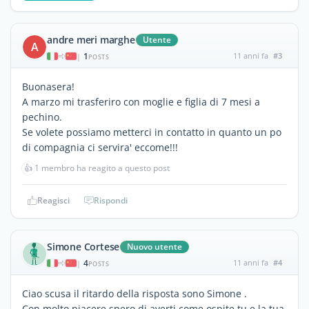
andre meri marghe
Utente
A
1
11 anni fa
#3
|
POSTS
Buonasera!
A marzo mi trasferiro con moglie e figlia di 7 mesi a
pechino.
Se volete possiamo metterci in contatto in quanto un po
di compagnia ci servira' eccome!!!
👍
1 membro ha reagito a questo post
Reagisci
Rispondi
Simone Cortese
Nuovo utente
4
11 anni fa
#4
|
POSTS
Ciao scusa il ritardo della risposta sono Simone .
Con molto piacere spero di averti come ospite tu e la tua