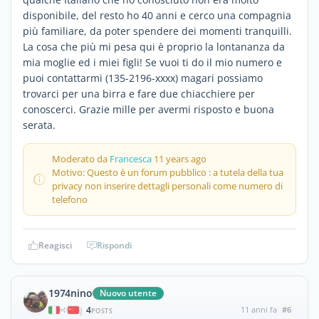
disponibile, del resto ho 40 anni e cerco una compagnia
più familiare, da poter spendere dei momenti tranquilli.
La cosa che più mi pesa qui è proprio la lontananza da
mia moglie ed i miei figli! Se vuoi ti do il mio numero e
puoi contattarmi (135-2196-xxxx) magari possiamo
trovarci per una birra e fare due chiacchiere per
conoscerci. Grazie mille per avermi risposto e buona
serata.
Moderato da
Francesca
11 years ago
Motivo: Questo è un forum pubblico : a tutela della tua
privacy non inserire dettagli personali come numero di
telefono
Reagisci
Rispondi
1974nino
Nuovo utente
4
11 anni fa
#6
|
POSTS