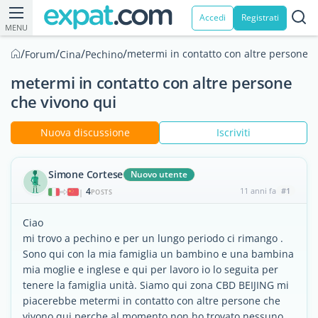
Accedi
Registrati
MENU
/
/
/
/
metermi in contatto con altre persone c
Forum
Cina
Pechino
metermi in contatto con altre persone
che vivono qui
Nuova discussione
Iscriviti
Simone Cortese
Nuovo utente
4
11 anni fa
#1
|
POSTS
Ciao
mi trovo a pechino e per un lungo periodo ci rimango .
Sono qui con la mia famiglia un bambino e una bambina
mia moglie e inglese e qui per lavoro io lo seguita per
tenere la famiglia unità. Siamo qui zona CBD BEIJING mi
piacerebbe metermi in contatto con altre persone che
vivono qui perche al momento non ho trovato nessuno