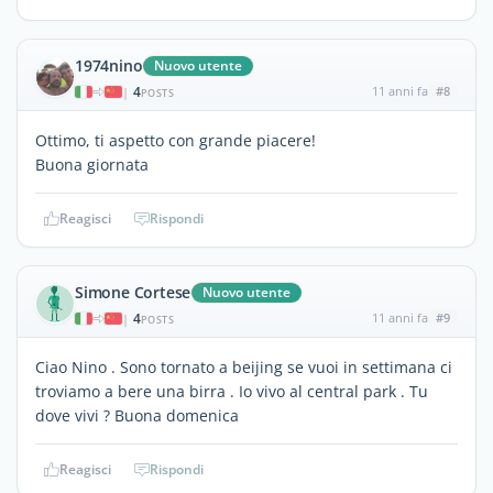
1974nino
Nuovo utente
4
11 anni fa
#8
|
POSTS
Ottimo, ti aspetto con grande piacere!
Buona giornata
Reagisci
Rispondi
Simone Cortese
Nuovo utente
4
11 anni fa
#9
|
POSTS
Ciao Nino . Sono tornato a beijing se vuoi in settimana ci
troviamo a bere una birra . Io vivo al central park . Tu
dove vivi ? Buona domenica
Reagisci
Rispondi