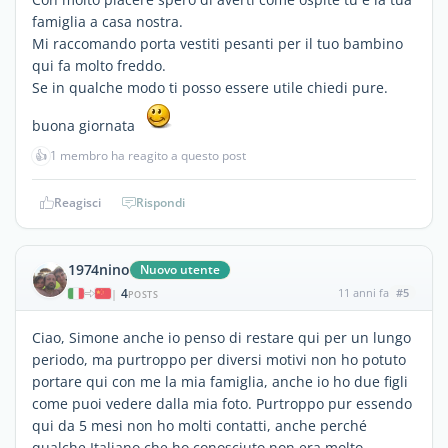
famiglia a casa nostra.
Mi raccomando porta vestiti pesanti per il tuo bambino
qui fa molto freddo.
Se in qualche modo ti posso essere utile chiedi pure.
buona giornata
👍
1 membro ha reagito a questo post
Reagisci
Rispondi
1974nino
Nuovo utente
4
11 anni fa
#5
|
POSTS
Ciao, Simone anche io penso di restare qui per un lungo
periodo, ma purtroppo per diversi motivi non ho potuto
portare qui con me la mia famiglia, anche io ho due figli
come puoi vedere dalla mia foto. Purtroppo pur essendo
qui da 5 mesi non ho molti contatti, anche perché
qualche Italiano che ho conosciuto non era molto