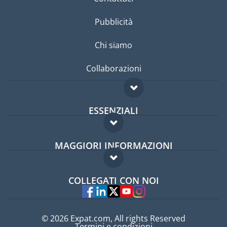
Pubblicità
Chi siamo
Collaborazioni
ESSENZIALI
Forum per expat
MAGGIORI INFORMAZIONI
Guida per expat
Domande frequenti
Lavori all'estero
COLLEGATI CON NOI
Esperti
© 2026 Expat.com, All rights Reserved
Termini e condizioni