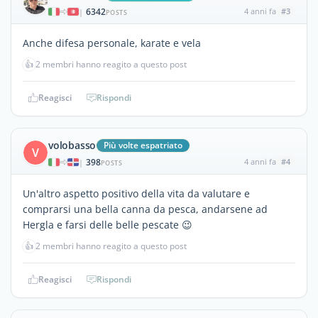
6342
4 anni fa
#3
|
POSTS
Anche difesa personale, karate e vela
👍
2 membri hanno reagito a questo post
Reagisci
Rispondi
volobasso
Più volte espatriato
V
398
4 anni fa
#4
|
POSTS
Un'altro aspetto positivo della vita da valutare e
comprarsi una bella canna da pesca, andarsene ad
Hergla e farsi delle belle pescate 😉
👍
2 membri hanno reagito a questo post
Reagisci
Rispondi