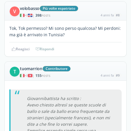
volobasso
Più volte espatriato
V
398
4 anni fa
#8
|
POSTS
Tok, Tok permesso? Mi sono perso qualcosa? Mi perdoni:
ma già è arrivato in Tunisia?
Reagisci
Rispondi
tuomarrion
Contributore
T
155
4 anni fa
#9
|
POSTS
Giovannibattista ha scritto :
Avevo chiesto altresì se queste scuole di
ballo o sale da ballo erano frequentate da
stranieri (specialmente francesi), e non mi
dite a che fine lo vorrei sapere.
Semplice essendo single cerco una