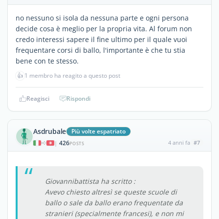
no nessuno si isola da nessuna parte e ogni persona
decide cosa è meglio per la propria vita. Al forum non
credo interessi sapere il fine ultimo per il quale vuoi
frequentare corsi di ballo, l'importante è che tu stia
bene con te stesso.
👍
1 membro ha reagito a questo post
Reagisci
Rispondi
Asdrubale
Più volte espatriato
426
4 anni fa
#7
|
POSTS
Giovannibattista ha scritto :
Avevo chiesto altresì se queste scuole di
ballo o sale da ballo erano frequentate da
stranieri (specialmente francesi), e non mi