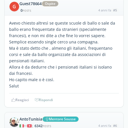
Guest78664
Ospite
G
0
4 anni fa
#5
POSTS
Avevo chiesto altresì se queste scuole di ballo o sale da
ballo erano frequentate da stranieri (specialmente
francesi), e non mi dite a che fine lo vorrei sapere.
Semplice essendo single cerco una compagna.
Ma è stato detto che , almeno gli italiani, frequentano
corsi e sale da ballo organizzate da associazioni di
pensionati italiani.
Allora è da dedurre che i pensionati italiani si isolano
dai francesi.
Ho capito male o è così.
Salut
Reagisci
Rispondi
AntoTunisia
Mentore Sousse
6342
4 anni fa
#6
|
POSTS