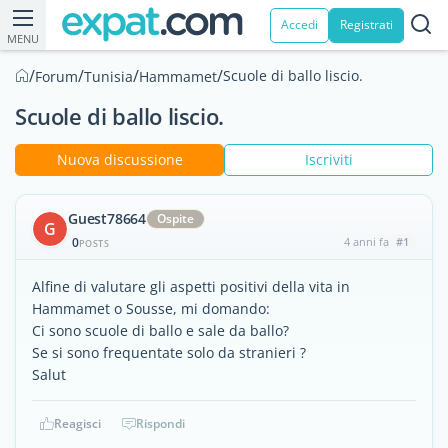
Accedi
Registrati
MENU
/
/
/
/
Scuole di ballo liscio.
Forum
Tunisia
Hammamet
Scuole di ballo liscio.
Nuova discussione
Iscriviti
Guest78664
Ospite
G
0
4 anni fa
#1
POSTS
Alfine di valutare gli aspetti positivi della vita in
Hammamet o Sousse, mi domando:
Ci sono scuole di ballo e sale da ballo?
Se si sono frequentate solo da stranieri ?
Salut
Reagisci
Rispondi