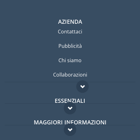
AZIENDA
Contattaci
Pubblicità
Chi siamo
Collaborazioni
ESSENZIALI
Forum per expat
MAGGIORI INFORMAZIONI
Guida per expat
Domande frequenti
Lavori all'estero