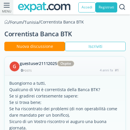
Accedi
Registrati
MENU
/
/
/
Correntista Banca BTK
Forum
Tunisia
Correntista Banca BTK
Nuova discussione
Iscriviti
guestuser21112025
Ospite
G
0
4 anni fa
#1
POSTS
Buongiorno a tutti,
Qualcuno di Voi è correntista della Banca BTK?
Se si gradirei cortesemente sapere:
Se si trova bene;
Se ha riscontrato dei problemi (di non operabilità come
dare mandato per un bonifico),
Sicuro di un Vostro riscontro vi auguro una buona
giornata.