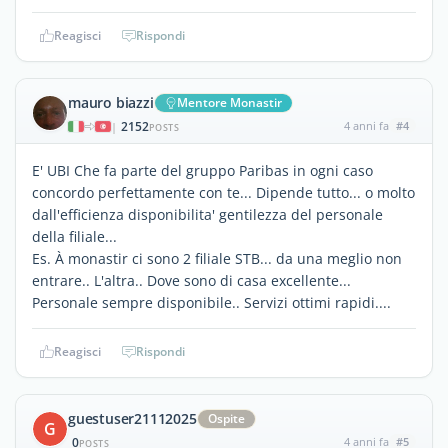
Reagisci
Rispondi
mauro biazzi
Mentore Monastir
2152
4 anni fa
#4
|
POSTS
E' UBI Che fa parte del gruppo Paribas in ogni caso
concordo perfettamente con te... Dipende tutto... o molto
dall'efficienza disponibilita' gentilezza del personale
della filiale...
Es. À monastir ci sono 2 filiale STB... da una meglio non
entrare.. L'altra.. Dove sono di casa excellente...
Personale sempre disponibile.. Servizi ottimi rapidi....
Reagisci
Rispondi
guestuser21112025
Ospite
G
0
4 anni fa
#5
POSTS