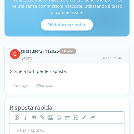
valute senza commissioni nascoste, utilizzando il tasso
di cambio reale.
Più informazioni
guestuser21112025
Ospite
G
0
4 anni fa
#7
POSTS
Grazie a tutti per le risposte.
Reagisci
Rispondi
Risposta rapida