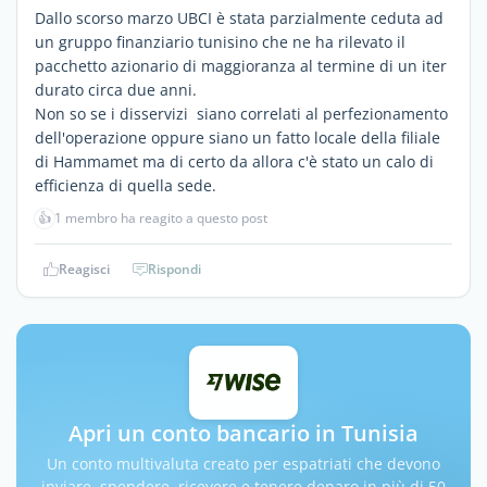
Dallo scorso marzo UBCI è stata parzialmente ceduta ad
un gruppo finanziario tunisino che ne ha rilevato il
pacchetto azionario di maggioranza al termine di un iter
durato circa due anni.
Non so se i disservizi siano correlati al perfezionamento
dell'operazione oppure siano un fatto locale della filiale
di Hammamet ma di certo da allora c'è stato un calo di
efficienza di quella sede.
👍
1 membro ha reagito a questo post
Reagisci
Rispondi
Apri un conto bancario in Tunisia
Un conto multivaluta creato per espatriati che devono
inviare, spendere, ricevere e tenere denaro in più di 50