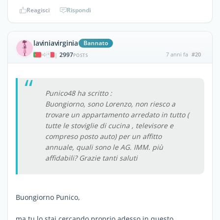
Reagisci
Rispondi
laviniavirginia
Bannato
2997
7 anni fa
#20
|
POSTS
Punico48 ha scritto :
Buongiorno, sono Lorenzo, non riesco a
trovare un appartamento arredato in tutto (
tutte le stoviglie di cucina , televisore e
compreso posto auto) per un affitto
annuale, quali sono le AG. IMM. più
affidabili? Grazie tanti saluti
Buongiorno Punico,
ma tu lo stai cercando proprio adesso in questo