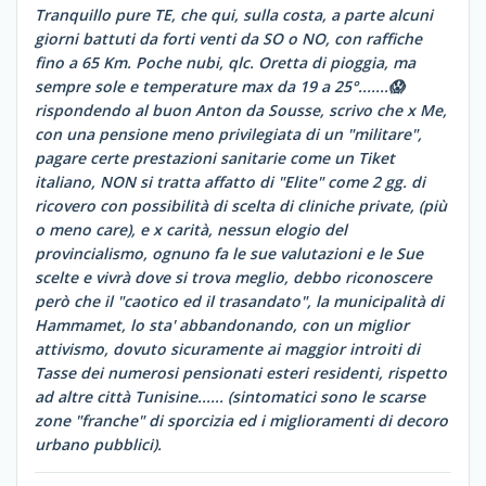
Tranquillo pure TE, che qui, sulla costa, a parte alcuni
giorni battuti da forti venti da SO o NO, con raffiche
fino a 65 Km. Poche nubi, qlc. Oretta di pioggia, ma
sempre sole e temperature max da 19 a 25°.......😱
rispondendo al buon Anton da Sousse, scrivo che x Me,
con una pensione meno privilegiata di un "militare",
pagare certe prestazioni sanitarie come un Tiket
italiano, NON si tratta affatto di "Elite" come 2 gg. di
ricovero con possibilità di scelta di cliniche private, (più
o meno care), e x carità, nessun elogio del
provincialismo, ognuno fa le sue valutazioni e le Sue
scelte e vivrà dove si trova meglio, debbo riconoscere
però che il "caotico ed il trasandato", la municipalità di
Hammamet, lo sta' abbandonando, con un miglior
attivismo, dovuto sicuramente ai maggior introiti di
Tasse dei numerosi pensionati esteri residenti, rispetto
ad altre città Tunisine...... (sintomatici sono le scarse
zone "franche" di sporcizia ed i miglioramenti di decoro
urbano pubblici).