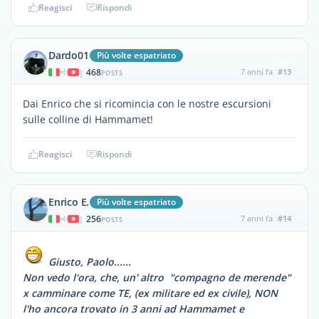
Reagisci
Rispondi
Dardo01
Più volte espatriato
468
7 anni fa
#13
|
POSTS
Dai Enrico che si ricomincia con le nostre escursioni
sulle colline di Hammamet!
Reagisci
Rispondi
Enrico E.
Più volte espatriato
256
7 anni fa
#14
|
POSTS
Giusto, Paolo......
Non vedo l'ora, che, un' altro "compagno de merende"
x camminare come TE, (ex militare ed ex civile), NON
l'ho ancora trovato in 3 anni ad Hammamet e