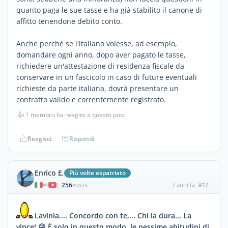
quanto paga le sue tasse e ha già stabilito il canone di
affitto tenendone debito conto.
Anche perché se l'italiano volesse, ad esempio,
domandare ogni anno, dopo aver pagato le tasse,
richiedere un'attestazione di residenza fiscale da
conservare in un fascicolo in caso di future eventuali
richieste da parte italiana, dovrà presentare un
contratto valido e correntemente registrato.
👍
1 membro ha reagito a questo post
Reagisci
Rispondi
Enrico E.
Più volte espatriato
256
7 anni fa
#17
|
POSTS
Lavinia.... Concordo con te,... Chi la dura... La
vince! 😜 È solo in questo modo, le pessime abitudini di