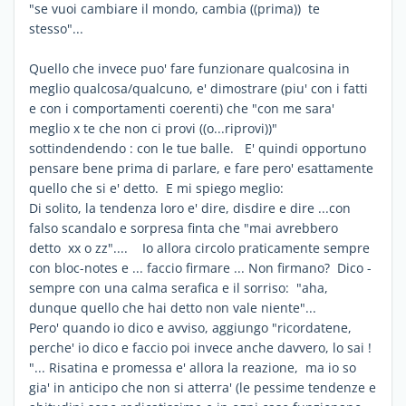
"se vuoi cambiare il mondo, cambia ((prima)) te
stesso"...
Quello che invece puo' fare funzionare qualcosina in
meglio qualcosa/qualcuno, e' dimostrare (piu' con i fatti
e con i comportamenti coerenti) che "con me sara'
meglio x te che non ci provi ((o...riprovi))"
sottindendendo : con le tue balle. E' quindi opportuno
pensare bene prima di parlare, e fare pero' esattamente
quello che si e' detto. E mi spiego meglio:
Di solito, la tendenza loro e' dire, disdire e dire ...con
falso scandalo e sorpresa finta che "mai avrebbero
detto xx o zz".... Io allora circolo praticamente sempre
con bloc-notes e ... faccio firmare ... Non firmano? Dico -
sempre con una calma serafica e il sorriso: "aha,
dunque quello che hai detto non vale niente"...
Pero' quando io dico e avviso, aggiungo "ricordatene,
perche' io dico e faccio poi invece anche davvero, lo sai !
"... Risatina e promessa e' allora la reazione, ma io so
gia' in anticipo che non si atterra' (le pessime tendenze e