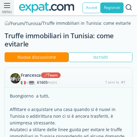
Accedi
Registrati
MENU
/
/
/
Truffe immobiliari in Tunisia: come evitarle
Forum
Tunisia
Truffe immobiliari in Tunisia: come
evitarle
Nuova discussione
Iscriviti
Francesca
Team
61605
7 anni fa
#1
|
POSTS
Buongiorno a tutti,
Affittare o acquistare una casa quando si è nuovi in
Tunisia o addirittura non ci si è ancora trasferiti, è
unimpresa stressante.
Aiutateci a stilare delle linee guida per evitare le truffe
immobiliari in Tunisia rispondendo ad alcune domande.