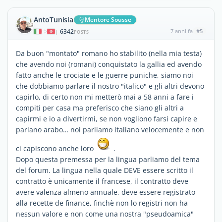
AntoTunisia
Mentore Sousse
6342
7 anni fa
#5
|
POSTS
Da buon "montato" romano ho stabilito (nella mia testa)
che avendo noi (romani) conquistato la gallia ed avendo
fatto anche le crociate e le guerre puniche, siamo noi
che dobbiamo parlare il nostro "italico" e gli altri devono
capirlo, di certo non mi metterò mai a 58 anni a fare i
compiti per casa ma preferisco che siano gli altri a
capirmi e io a divertirmi, se non vogliono farsi capire e
parlano arabo… noi parliamo italiano velocemente e non
ci capiscono anche loro
.
Dopo questa premessa per la lingua parliamo del tema
del forum. La lingua nella quale DEVE essere scritto il
contratto è unicamente il francese, il contratto deve
avere valenza almeno annuale, deve essere registrato
alla recette de finance, finchè non lo registri non ha
nessun valore e non come una nostra "pseudoamica"