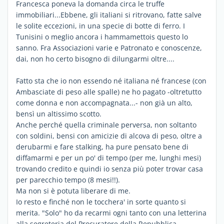
Francesca poneva la domanda circa le truffe
immobiliari...Ebbene, gli italiani si ritrovano, fatte salve
le solite eccezioni, in una specie di botte di ferro. I
Tunisini o meglio ancora i hammamettois questo lo
sanno. Fra Associazioni varie e Patronato e conoscenze,
dai, non ho certo bisogno di dilungarmi oltre....
Fatto sta che io non essendo né italiana né francese (con
Ambasciate di peso alle spalle) ne ho pagato -oltretutto
come donna e non accompagnata...- non già un alto,
bensì un altissimo scotto.
Anche perché quella criminale perversa, non soltanto
con soldini, bensi con amicizie di alcova di peso, oltre a
derubarmi e fare stalking, ha pure pensato bene di
diffamarmi e per un po' di tempo (per me, lunghi mesi)
trovando credito e quindi io senza più poter trovar casa
per parecchio tempo (8 mesi!!).
Ma non si è potuta liberare di me.
Io resto e finché non le tocchera' in sorte quanto si
merita. "Solo" ho da recarmi ogni tanto con una letterina
alla segreteria del Procuratore della Repubblica...