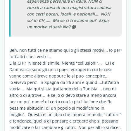
esperienza personale in Italia, NON ci
riuscii a causa di una magistratura collusa
con certi poteri, locali e nazionali.... NON
so' in CH,..... Ma se ci troviamo qui' Expa,
un motivo ci sarà No? 😱
Beh, non tutti ce ne stiamo qui x gli stessi motivi... Io per
tutt'altri che i vostri...
E la CH ? Niente di simile. Niente "collusioni"... CH e
Danimarca sono gli unici paesi europei in cui le cose
vanno come altrove neppure le si puo' concepire...
Io vivevo pero' in Spagna da 26 anni e quindi...tutt'altra
storia... Ma qui si sta trattando della Tunisia ... non di
altro o di altrove... e se io ci devo stare almeno ancora
per un po', non e' di certo con la pia illusione che "le
pessime abitudini di un popolo si modifichino in
meglio". Questa e' un'idea che impera in molte "culture"
e tendenze, quella di pensare e credere che si possano
modificare o far cambiare gli altri. Non per altro si dice :