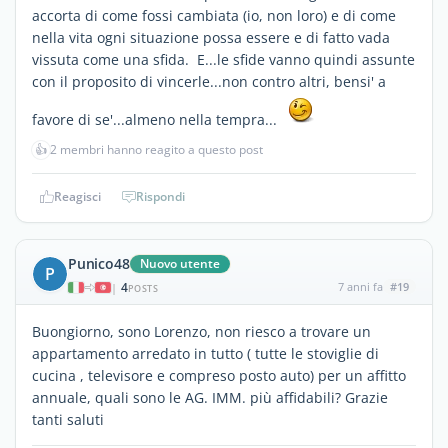
accorta di come fossi cambiata (io, non loro) e di come
nella vita ogni situazione possa essere e di fatto vada
vissuta come una sfida. E...le sfide vanno quindi assunte
con il proposito di vincerle...non contro altri, bensi' a
favore di se'...almeno nella tempra...
👍
2 membri hanno reagito a questo post
Reagisci
Rispondi
Punico48
Nuovo utente
P
4
7 anni fa
#19
|
POSTS
Buongiorno, sono Lorenzo, non riesco a trovare un
appartamento arredato in tutto ( tutte le stoviglie di
cucina , televisore e compreso posto auto) per un affitto
annuale, quali sono le AG. IMM. più affidabili? Grazie
tanti saluti