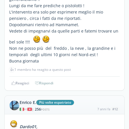
Lungi da me fare prediche o pistolotti !
L'intervento era solo per esprimere meglio il mio
pensiero , circa i fatti da me riportati.
Dopodomani rientro ad Hammamet.
Vedete di impegnarvi da quelle parti e fatemi trovare un
bel sole !!!!
Non ne posso più del freddo , la neve , la grandine e i
temporali degli ultimi 10 giorni nel Nord-est !
Buona giornata
👍
1 membro ha reagito a questo post
Reagisci
Rispondi
Enrico E.
Più volte espatriato
256
7 anni fa
#12
|
POSTS
Dardo01,