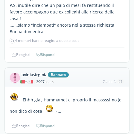
P.S. inutile dire che un paio di mesi fa restituendo il
favore accompagno due ex colleghi alla ricerca della
casa !
.......siamo "inciampati" ancora nella stessa richiesta !
Buona domenica!
👍
4 membri hanno reagito a questo post
Reagisci
Rispondi
laviniavirginia
Bannato
2997
7 anni fa
#7
|
POSTS
Ehhh gia', Hammamet e' proprio il masssssimo (e
non dico di cosa
) ...
Reagisci
Rispondi