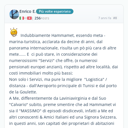
Enrico E.
Più volte espatriato
256
7 anni fa
#8
|
POSTS
Indubbiamente Hammamet, essendo meta -
marina-turistica, acclarata da decine di anni, dal
panorama internazionale, risulta un pò più cara di altre
mete...... E ci può stare, in considerazione dei
numerosissimi "Servizi" che offre, (x numerosi
pensionati europei anziani), rispetto ad altre località, dai
costi immobiliari molto più bassi;
Non solo i Servizi, ma pure la migliore "Logistica" /
distanza - dall'Aeroporto principale di Tunisi e dal porto
de la Goulette.
A Me, differentemente da Laviniavirginia e dal Suo
"Calvario" subito, preme smentire che ad Hammamet vi
sia il "MASSIMO" di episodi disdicevoli, infatti a Me ed
altri conoscenti & Amici Italiani ed una Signora Svizzera,
in questi anni, son capitati dei proprietari di abitazioni