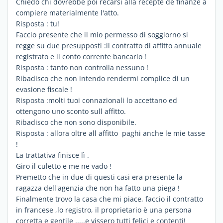
Chiedo chi dovrebbe poi recarsi alla recepte de finanze a
compiere materialmente l'atto.
Risposta : tu!
Faccio presente che il mio permesso di soggiorno si
regge su due presupposti :il contratto di affitto annuale
registrato e il conto corrente bancario !
Risposta : tanto non controlla nessuno !
Ribadisco che non intendo rendermi complice di un
evasione fiscale !
Risposta :molti tuoi connazionali lo accettano ed
ottengono uno sconto sull affitto.
Ribadisco che non sono disponibile.
Risposta : allora oltre all affitto paghi anche le mie tasse
!
La trattativa finisce lì .
Giro il culetto e me ne vado !
Premetto che in due di questi casi era presente la
ragazza dell'agenzia che non ha fatto una piega !
Finalmente trovo la casa che mi piace, faccio il contratto
in francese ,lo registro, il proprietario è una persona
corretta e gentile .....e vissero tutti felici e contenti!