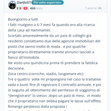
Dardo01
Più volte espatriato
468
7 anni fa
#6
|
POSTS
Buongiorno a tutti
I fatti risalgono a 6-7 mesi fa quando ero alla ricerca
della casa ad Hammamet.
Scortato amorevolmente da un paio di colleghi già
residenti contattiamo due delle agenzie immobiliari del
posto che vanno molto di moda , e poi qualche
proprietario direttamente tramite annunci lasciati a
fianco all'immobile.
Ne visito una quindicina prima di prendere la fatidica
decisione.
Zona centro (corniche, stadio, lungomare etc)
Tre o quattro volte mi propongono nel caso la trattativa
vada a buon fine di registrare il contratto annuale, e poi
in seguito all ottenimento del permesso di soggiorno di
"deregistrare" lo stesso ,dopo un paio di mesi, in modo
che il proprietario non debba pagare le tasse sull'affitto.
Rimango perplesso dalla proposta !