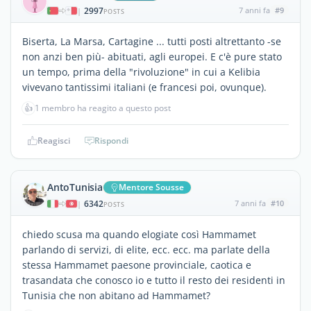
2997
7 anni fa
#9
|
POSTS
Biserta, La Marsa, Cartagine ... tutti posti altrettanto -se
non anzi ben più- abituati, agli europei. E c'è pure stato
un tempo, prima della "rivoluzione" in cui a Kelibia
vivevano tantissimi italiani (e francesi poi, ovunque).
👍
1 membro ha reagito a questo post
Reagisci
Rispondi
AntoTunisia
Mentore Sousse
6342
7 anni fa
#10
|
POSTS
chiedo scusa ma quando elogiate così Hammamet
parlando di servizi, di elite, ecc. ecc. ma parlate della
stessa Hammamet paesone provinciale, caotica e
trasandata che conosco io e tutto il resto dei residenti in
Tunisia che non abitano ad Hammamet?