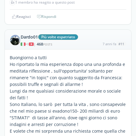
👍
1 membro ha reagito a questo post
Reagisci
Rispondi
Dardo01
Più volte espatriato
468
7 anni fa
#11
|
POSTS
Buongiorno a tutti
Ho riportato la mia esperienza dopo una una profonda e
meditata riflessione , sull'opportunita' soltanto per
rimanere "in topic" con quanto suggerito da Francesca:
possibili truffe e segnali di allarme !
Lungi da me qualsiasi considerazione morale o sociale
dei fatti !
Sono Italiano, lo sarò per tutta la vita , sono consapevole
che nel mio paese si evadono150- 200 miliardi di euro
"STIMATI" di tasse all'anno, dove ogni giorno ci sono
indagini e arresti per corruzione !
E volete che mi sorprenda una richiesta come quella che