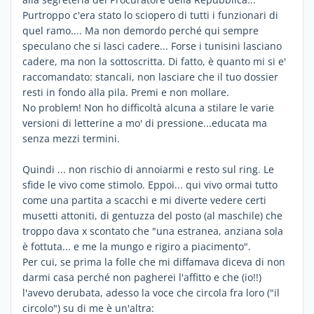
Purtroppo c'era stato lo sciopero di tutti i funzionari di
quel ramo.... Ma non demordo perché qui sempre
speculano che si lasci cadere... Forse i tunisini lasciano
cadere, ma non la sottoscritta. Di fatto, è quanto mi si e'
raccomandato: stancali, non lasciare che il tuo dossier
resti in fondo alla pila. Premi e non mollare.
No problem! Non ho difficoltà alcuna a stilare le varie
versioni di letterine a mo' di pressione...educata ma
senza mezzi termini.
Quindi ... non rischio di annoiarmi e resto sul ring. Le
sfide le vivo come stimolo. Eppoi... qui vivo ormai tutto
come una partita a scacchi e mi diverte vedere certi
musetti attoniti, di gentuzza del posto (al maschile) che
troppo dava x scontato che "una estranea, anziana sola
è fottuta... e me la mungo e rigiro a piacimento".
Per cui, se prima la folle che mi diffamava diceva di non
darmi casa perché non pagherei l'affitto e che (io!!)
l'avevo derubata, adesso la voce che circola fra loro ("il
circolo") su di me è un'altra: