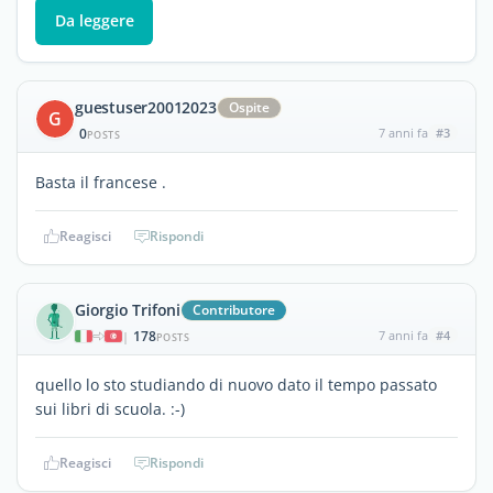
Da leggere
guestuser20012023
Ospite
G
0
7 anni fa
#3
POSTS
Basta il francese .
Reagisci
Rispondi
Giorgio Trifoni
Contributore
178
7 anni fa
#4
|
POSTS
quello lo sto studiando di nuovo dato il tempo passato
sui libri di scuola. :-)
Reagisci
Rispondi