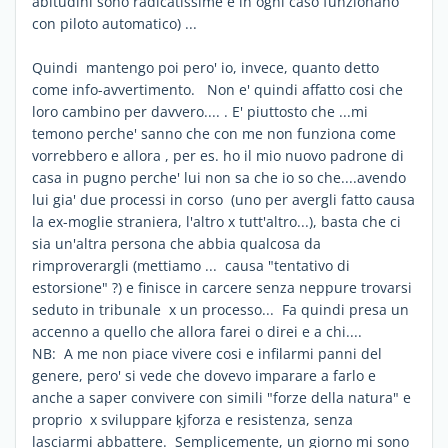
abitudini sono radicatissime e in ogni caso funzionano
con piloto automatico) ...
Quindi mantengo poi pero' io, invece, quanto detto
come info-avvertimento. Non e' quindi affatto cosi che
loro cambino per davvero.... . E' piuttosto che ...mi
temono perche' sanno che con me non funziona come
vorrebbero e allora , per es. ho il mio nuovo padrone di
casa in pugno perche' lui non sa che io so che....avendo
lui gia' due processi in corso (uno per avergli fatto causa
la ex-moglie straniera, l'altro x tutt'altro...), basta che ci
sia un'altra persona che abbia qualcosa da
rimproverargli (mettiamo ... causa "tentativo di
estorsione" ?) e finisce in carcere senza neppure trovarsi
seduto in tribunale x un processo... Fa quindi presa un
accenno a quello che allora farei o direi e a chi....
NB: A me non piace vivere cosi e infilarmi panni del
genere, pero' si vede che dovevo imparare a farlo e
anche a saper convivere con simili "forze della natura" e
proprio x sviluppare ķjforza e resistenza, senza
lasciarmi abbattere. Semplicemente, un giorno mi sono