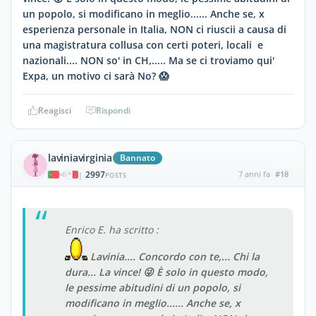
un popolo, si modificano in meglio...... Anche se, x
esperienza personale in Italia, NON ci riuscii a causa di
una magistratura collusa con certi poteri, locali e
nazionali.... NON so' in CH,..... Ma se ci troviamo qui'
Expa, un motivo ci sarà No? 😱
Reagisci
Rispondi
laviniavirginia
Bannato
2997
7 anni fa
#18
|
POSTS
Enrico E. ha scritto :
Lavinia.... Concordo con te,... Chi la
dura... La vince! 😜 È solo in questo modo,
le pessime abitudini di un popolo, si
modificano in meglio...... Anche se, x