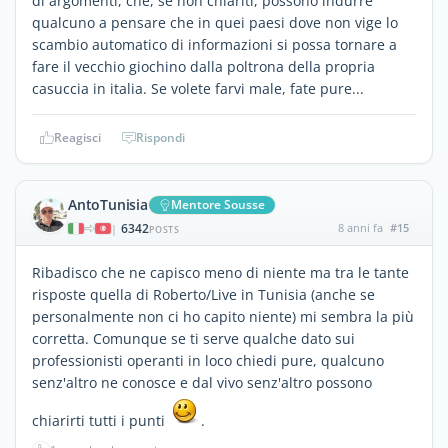
di argomenti, che, se non chiariti, possono indurre
qualcuno a pensare che in quei paesi dove non vige lo
scambio automatico di informazioni si possa tornare a
fare il vecchio giochino dalla poltrona della propria
casuccia in italia. Se volete farvi male, fate pure...
Reagisci
Rispondi
AntoTunisia
Mentore Sousse
6342
8 anni fa
#15
|
POSTS
Ribadisco che ne capisco meno di niente ma tra le tante
risposte quella di Roberto/Live in Tunisia (anche se
personalmente non ci ho capito niente) mi sembra la più
corretta. Comunque se ti serve qualche dato sui
professionisti operanti in loco chiedi pure, qualcuno
senz'altro ne conosce e dal vivo senz'altro possono
chiarirti tutti i punti
.