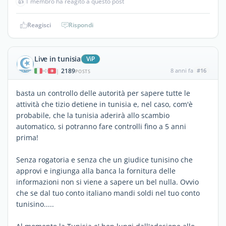
👍
1 membro ha reagito a questo post
Reagisci
Rispondi
Live in tunisia
ViP
2189
8 anni fa
#16
|
POSTS
basta un controllo delle autorità per sapere tutte le
attività che tizio detiene in tunisia e, nel caso, com'è
probabile, che la tunisia aderirà allo scambio
automatico, si potranno fare controlli fino a 5 anni
prima!
Senza rogatoria e senza che un giudice tunisino che
approvi e ingiunga alla banca la fornitura delle
informazioni non si viene a sapere un bel nulla. Ovvio
che se dal tuo conto italiano mandi soldi nel tuo conto
tunisino.....