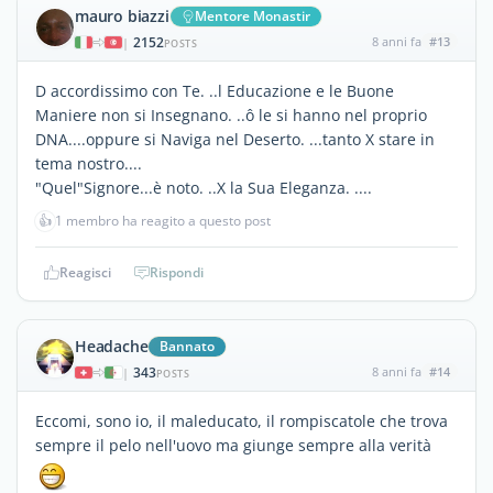
mauro biazzi
Mentore Monastir
2152
8 anni fa
#13
|
POSTS
D accordissimo con Te. ..l Educazione e le Buone
Maniere non si Insegnano. ..ô le si hanno nel proprio
DNA....oppure si Naviga nel Deserto. ...tanto X stare in
tema nostro....
"Quel"Signore...è noto. ..X la Sua Eleganza. ....
👍
1 membro ha reagito a questo post
Reagisci
Rispondi
Headache
Bannato
343
8 anni fa
#14
|
POSTS
Eccomi, sono io, il maleducato, il rompiscatole che trova
sempre il pelo nell'uovo ma giunge sempre alla verità