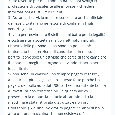
2- Ho lavorato per molti anni in banca ,ora svolgo la
professione di consulente alle imprese ( chiedere
informazioni a tutti i miei clienti )
3- Durante il servizio militare sono stato anche ufficiale
dell'esercito italiano nelle zone di confine in friuli
venezia giulia
4 -voto per movimento 5 stelle , e mi batto per la legalità
e costruire una società sana con alti valori morali ,
rispetto delle persone , non sono un politico nè
tantomeno ho intenzione di candidarmi in nessun
partito , sono solo un attivista che cerca di fare cambiare
il mondo in meglio dialogando e avendo rispetto per le
idee altrui .
5- non sono un evasore , ho sempre pagato le tasse ,
anzi dirò di più e voglio citare questo fatto perchè ho
pagato dei bollo auto dal 1980 al 1995 nonostante la mia
autovettura non esistesse più in quanto avevo
presentato la denuncia di furto ai carabinieri ( la
macchina è stata ritrovata distrutta , e non più
utilizzabile ) - quindi ho dovuto pagare 15 anni di bollo
auto per una macchina che non esisteva più