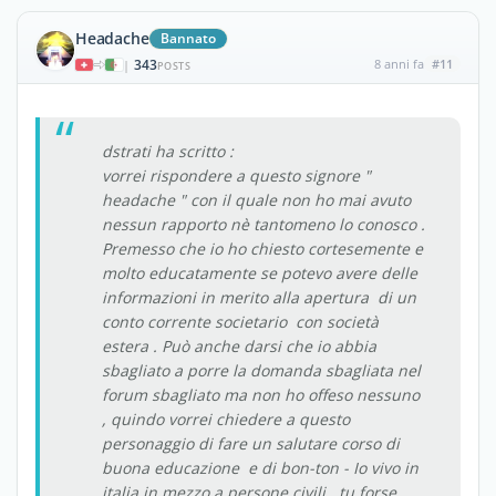
Headache
Bannato
343
8 anni fa
#11
|
POSTS
dstrati ha scritto :
vorrei rispondere a questo signore "
headache " con il quale non ho mai avuto
nessun rapporto nè tantomeno lo conosco .
Premesso che io ho chiesto cortesemente e
molto educatamente se potevo avere delle
informazioni in merito alla apertura di un
conto corrente societario con società
estera . Può anche darsi che io abbia
sbagliato a porre la domanda sbagliata nel
forum sbagliato ma non ho offeso nessuno
, quindo vorrei chiedere a questo
personaggio di fare un salutare corso di
buona educazione e di bon-ton - Io vivo in
italia in mezzo a persone civili , tu forse