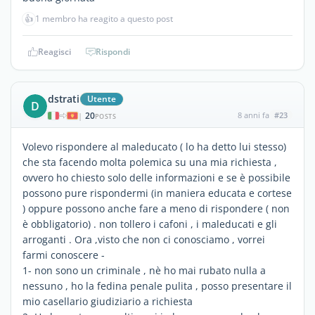
👍
1 membro ha reagito a questo post
Reagisci
Rispondi
dstrati
Utente
D
20
8 anni fa
#23
|
POSTS
Volevo rispondere al maleducato ( lo ha detto lui stesso)
che sta facendo molta polemica su una mia richiesta ,
ovvero ho chiesto solo delle informazioni e se è possibile
possono pure rispondermi (in maniera educata e cortese
) oppure possono anche fare a meno di rispondere ( non
è obbligatorio) . non tollero i cafoni , i maleducati e gli
arroganti . Ora ,visto che non ci conosciamo , vorrei
farmi conoscere -
1- non sono un criminale , nè ho mai rubato nulla a
nessuno , ho la fedina penale pulita , posso presentare il
mio casellario giudiziario a richiesta