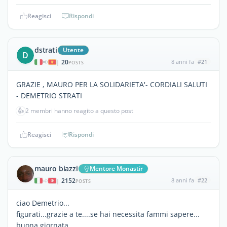
Reagisci
Rispondi
dstrati
Utente
D
20
8 anni fa
#21
|
POSTS
GRAZIE , MAURO PER LA SOLIDARIETA'- CORDIALI SALUTI
- DEMETRIO STRATI
👍
2 membri hanno reagito a questo post
Reagisci
Rispondi
mauro biazzi
Mentore Monastir
2152
8 anni fa
#22
|
POSTS
ciao Demetrio...
figurati...grazie a te....se hai necessita fammi sapere...
buona giornata