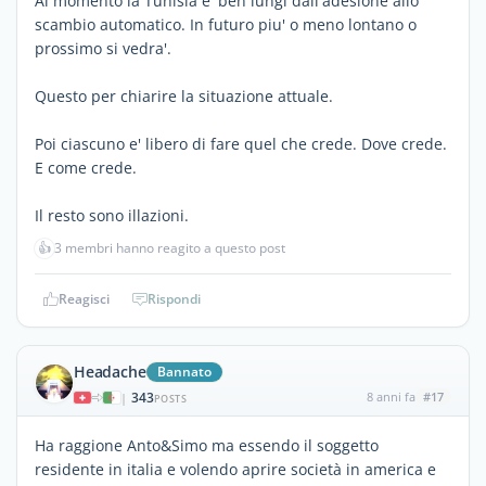
Al momento la Tunisia e' ben lungi dall'adesione allo
scambio automatico. In futuro piu' o meno lontano o
prossimo si vedra'.
Questo per chiarire la situazione attuale.
Poi ciascuno e' libero di fare quel che crede. Dove crede.
E come crede.
Il resto sono illazioni.
👍
3 membri hanno reagito a questo post
Reagisci
Rispondi
Headache
Bannato
343
8 anni fa
#17
|
POSTS
Ha raggione Anto&Simo ma essendo il soggetto
residente in italia e volendo aprire società in america e