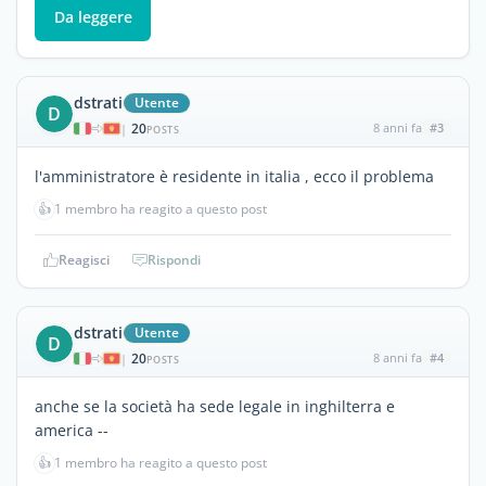
Da leggere
dstrati
Utente
D
20
8 anni fa
#3
|
POSTS
l'amministratore è residente in italia , ecco il problema
👍
1 membro ha reagito a questo post
Reagisci
Rispondi
dstrati
Utente
D
20
8 anni fa
#4
|
POSTS
anche se la società ha sede legale in inghilterra e
america --
👍
1 membro ha reagito a questo post