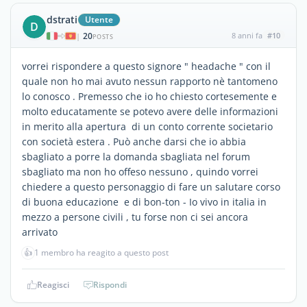
dstrati
Utente
D
20
8 anni fa
#10
|
POSTS
vorrei rispondere a questo signore " headache " con il
quale non ho mai avuto nessun rapporto nè tantomeno
lo conosco . Premesso che io ho chiesto cortesemente e
molto educatamente se potevo avere delle informazioni
in merito alla apertura di un conto corrente societario
con società estera . Può anche darsi che io abbia
sbagliato a porre la domanda sbagliata nel forum
sbagliato ma non ho offeso nessuno , quindo vorrei
chiedere a questo personaggio di fare un salutare corso
di buona educazione e di bon-ton - Io vivo in italia in
mezzo a persone civili , tu forse non ci sei ancora
arrivato
👍
1 membro ha reagito a questo post
Reagisci
Rispondi