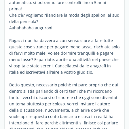
automatico, si potranno fare controlli fino a 5 anni
prima!
Che c'è? vogliamo rilanciare la moda degli spalloni al sud
della penisola?
Aahahahaha auguroni!
Ragazzi non ha davvero alcun senso stare a fare tutte
queste cose strane per pagare meno tasse, rischiate solo
di farvi molto male. Volete dormire tranquilli e pagare
meno tasse? Espatriate, aprite una attività nel paese che
vi ospita e state sereni. Cancellatevi dalle anagrafi in
italia ed iscrivetevi all'aire a vostro giudizio.
Detto questo, necessario poichè mi pare proprio che qui
dentro si stia parlando di certi temi che mi ricordano
tanto i vecchi discorsi off-shore e che oggi sono diventati
un tema piuttosto pericoloso, vorrei invitare l'autore
della discussione, nuovamente, a chiarire dov'è che
vuole aprire questo conto bancario e cosa in realtà ha
intenzione di fare perchè altrimenti si finisce col parlare