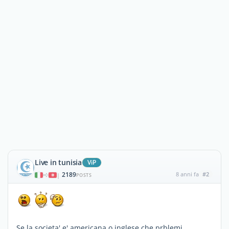
Live in tunisia
ViP
2189
8 anni fa
#2
|
POSTS
Se la societa' e' americana o inglese che prblemi