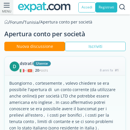
Accedi
Registrati
MENU
/
/
/
Apertura conto per società
Forum
Tunisia
Apertura conto per società
Nuova discussione
Iscriviti
dstrati
Utente
D
20
8 anni fa
#1
|
POSTS
Buongiorno , cortesemente , volevo chiedere se era
possibile l'apertura di un conto corrente (da utilizzare
anche online)) per società LTD che potrebbe essere
americana e/o inglese . In caso affermativo potrei
conoscere se era possibile avere il bancomat per i
prelievi all'estero , i costi per bonifici , i costi per la
tenuta conto , limiti di contante e se ci sono problemi
con lo stato italiano (sono residente in italia ) .