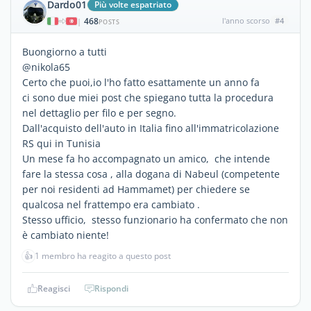
Dardo01
Più volte espatriato
468
l'anno scorso
#4
|
POSTS
Buongiorno a tutti
@nikola65
Certo che puoi,io l'ho fatto esattamente un anno fa
ci sono due miei post che spiegano tutta la procedura
nel dettaglio per filo e per segno.
Dall'acquisto dell'auto in Italia fino all'immatricolazione
RS qui in Tunisia
Un mese fa ho accompagnato un amico, che intende
fare la stessa cosa , alla dogana di Nabeul (competente
per noi residenti ad Hammamet) per chiedere se
qualcosa nel frattempo era cambiato .
Stesso ufficio, stesso funzionario ha confermato che non
è cambiato niente!
👍
1 membro ha reagito a questo post
Reagisci
Rispondi