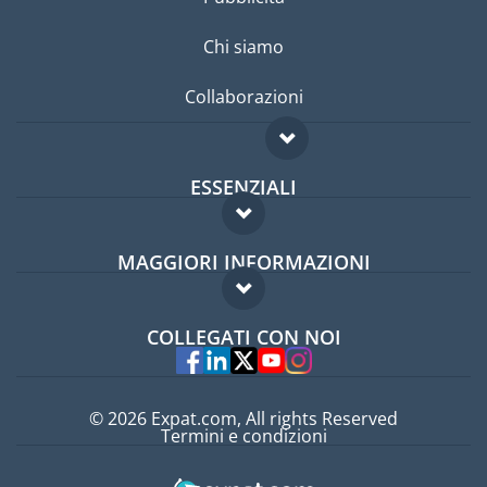
Chi siamo
Collaborazioni
ESSENZIALI
Forum per expat
MAGGIORI INFORMAZIONI
Guida per expat
Domande frequenti
Lavori all'estero
COLLEGATI CON NOI
Esperti
© 2026 Expat.com, All rights Reserved
Termini e condizioni