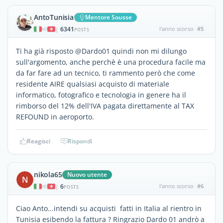
AntoTunisia
Mentore Sousse
6341
l'anno scorso
#5
|
POSTS
Ti ha già risposto @Dardo01 quindi non mi dilungo
sull'argomento, anche perchè è una procedura facile ma
da far fare ad un tecnico, ti rammento però che come
residente AIRE qualsiasi acquisto di materiale
informatico, fotografico e tecnologia in genere ha il
rimborso del 12% dell'IVA pagata direttamente al TAX
REFOUND in aeroporto.
Reagisci
Rispondi
nikola65
Nuovo utente
N
6
l'anno scorso
#6
|
POSTS
Ciao Anto...intendi su acquisti fatti in Italia al rientro in
Tunisia esibendo la fattura ? Ringrazio Dardo 01 andrò a