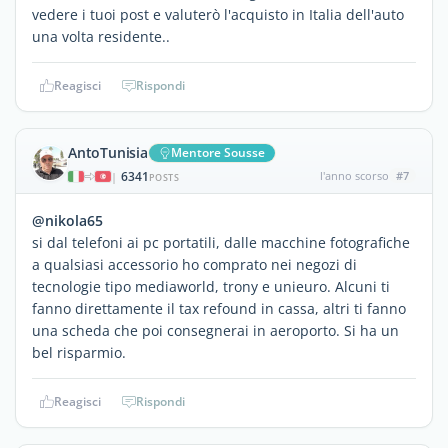
vedere i tuoi post e valuterò l'acquisto in Italia dell'auto
una volta residente..
Reagisci
Rispondi
AntoTunisia
Mentore Sousse
6341
l'anno scorso
#7
|
POSTS
@nikola65
si dal telefoni ai pc portatili, dalle macchine fotografiche
a qualsiasi accessorio ho comprato nei negozi di
tecnologie tipo mediaworld, trony e unieuro. Alcuni ti
fanno direttamente il tax refound in cassa, altri ti fanno
una scheda che poi consegnerai in aeroporto. Si ha un
bel risparmio.
Reagisci
Rispondi