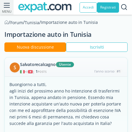
Accedi
Registrati
MENU
/
/
/
Importazione auto in Tunisia
Forum
Tunisia
Importazione auto in Tunisia
Nuova discussione
Iscriviti
Salvatorecalcagno
Utente
S
1
l'anno scorso
#1
|
POSTS
Buongiorno a tutti,
agli inizi del prossimo anno ho intenzione di trasferirmi
in Tunisia, appena andato in pensione. Essendo mia
intenzione acquistare un'auto nuova per poterla portare
con me ed approfittare della possibilità di esenzione IVA
nei primi 6 mesi di permanenza, mi chiedevo cosa
succede alla garanzia per l'auto acquistata in Italia?