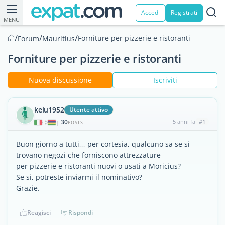
Accedi
Registrati
MENU
/
/
/
Forniture per pizzerie e ristoranti
Forum
Mauritius
Forniture per pizzerie e ristoranti
Nuova discussione
Iscriviti
kelu1952
Utente attivo
30
5 anni fa
#1
|
POSTS
Buon giorno a tutti,,, per cortesia, qualcuno sa se si
trovano negozi che forniscono attrezzature
per pizzerie e ristoranti nuovi o usati a Moricius?
Se si, potreste inviarmi il nominativo?
Grazie.
Reagisci
Rispondi