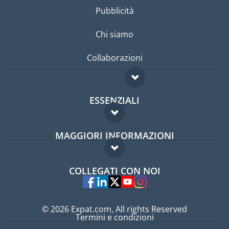
Pubblicità
Chi siamo
Collaborazioni
ESSENZIALI
Forum per expat
MAGGIORI INFORMAZIONI
Guida per expat
Domande frequenti
Lavori all'estero
COLLEGATI CON NOI
Esperti
© 2026 Expat.com, All rights Reserved
Termini e condizioni