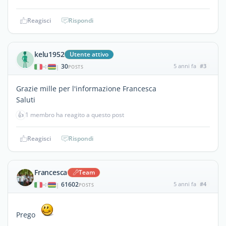
Reagisci
Rispondi
kelu1952
Utente attivo
30
5 anni fa
#3
|
POSTS
Grazie mille per l'informazione Francesca
Saluti
👍
1 membro ha reagito a questo post
Reagisci
Rispondi
Francesca
Team
61602
5 anni fa
#4
|
POSTS
Prego