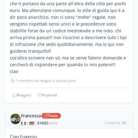
che ti portano da una parte all'altra della città per pochi
euro. Ma attenzione comunque, lo stile di guida qui è a
dir poco anarchico. non ci sono "molte" regole, non
vengono rispettati sensi unici e le precedenze sono
stabilite forse da un codice medioevale a me noto. chi
arriva prima passa!!! non riuscirei a descrivere tutti i tipi
di infrazione che vedo quotidianamente, ma io qui non
guiderei tranquillo!!
cos'altro scrivere non sò, ma se serve fatemi domande e
cercherò di rispondere per quando in mio potere!!!
ciao
👍
1 membro ha reagito a questo post
Reagisci
Rispondi
Francesca
Team
61602
13 anni fa
#3
|
POSTS
Ciao Eugenio,