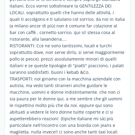
italiani. Ecco vorrei sottolineare la GENTILEZZA DEI
LOCALI. soprattutto quelli che hanno delle attività, i
quali ti accolgono e ti salutano col sorriso. da noi in italia
(a milano ancor di più) non è comune far colazione al
bar con caffè , cornetto sorriso. qui si! stessa cosa al
ristorante, alla lavanderia....
RISTORANTI: Cce ne sono tantissimi, locali e turchi
soprattutto dove, non serve dirlo, si serve maggiormente
pollo (e pesce). prezzi assolutamente minori di quelli
italiani e se queste tipologie di "piatti" piacciono, i palati
saranno soddisfatti. buoni i kebab &Co.
TRASPORTI: noi giriamo con la macchina aziendale con
autista, ma vedo tanti stranieri anche guidare le
macchine, uomini e donne indistintamente. che non ci
sia paura per le donne qui, a me sembre che gli uomini
le rispettino molto più che da noi. eppure qui sono
abituati a vedere le loro donne tuitte coperte e ci si
aspetterebbero reazioni (tipiche italiane mi sà) più
particolare nell'incontro con una bionda con jeans e
maglietta. nulla invece!! ci sono anche tanti taxi locali