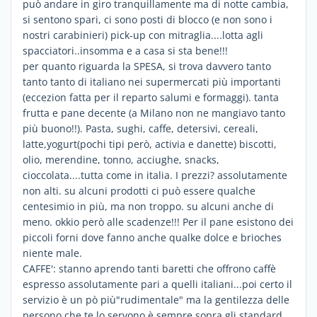
può andare in giro tranquillamente ma di notte cambia,
si sentono spari, ci sono posti di blocco (e non sono i
nostri carabinieri) pick-up con mitraglia....lotta agli
spacciatori..insomma e a casa si sta bene!!!
per quanto riguarda la SPESA, si trova davvero tanto
tanto tanto di italiano nei supermercati più importanti
(eccezion fatta per il reparto salumi e formaggi). tanta
frutta e pane decente (a Milano non ne mangiavo tanto
più buono!!). Pasta, sughi, caffe, detersivi, cereali,
latte,yogurt(pochi tipi però, activia e danette) biscotti,
olio, merendine, tonno, acciughe, snacks,
cioccolata....tutta come in italia. I prezzi? assolutamente
non alti. su alcuni prodotti ci può essere qualche
centesimio in più, ma non troppo. su alcuni anche di
meno. okkio però alle scadenze!!! Per il pane esistono dei
piccoli forni dove fanno anche qualke dolce e brioches
niente male.
CAFFE': stanno aprendo tanti baretti che offrono caffè
espresso assolutamente pari a quelli italiani...poi certo il
servizio è un pò più"rudimentale" ma la gentilezza delle
persono che te lo servono è sempre sopra gli standard