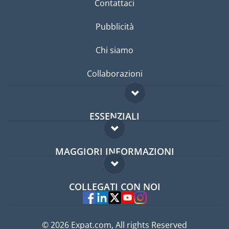
Contattaci
Pubblicità
Chi siamo
Collaborazioni
ESSENZIALI
Forum per expat
MAGGIORI INFORMAZIONI
Guida per expat
Domande frequenti
Lavori all'estero
COLLEGATI CON NOI
Esperti
© 2026 Expat.com, All rights Reserved