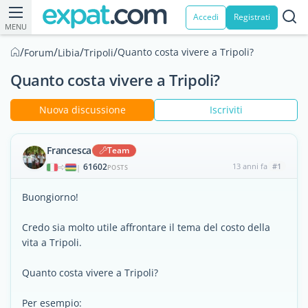
Accedi
Registrati
MENU
/
/
/
/
Quanto costa vivere a Tripoli?
Forum
Libia
Tripoli
Quanto costa vivere a Tripoli?
Nuova discussione
Iscriviti
Francesca
Team
61602
13 anni fa
#1
|
POSTS
Buongiorno!
Credo sia molto utile affrontare il tema del costo della
vita a Tripoli.
Quanto costa vivere a Tripoli?
Per esempio: