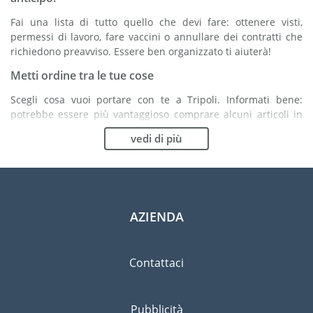
Fai una lista di tutto quello che devi fare: ottenere visti,
permessi di lavoro, fare vaccini o annullare dei contratti che
richiedono preavviso. Essere ben organizzato ti aiuterà!
Metti ordine tra le tue cose
Scegli cosa vuoi portare con te a Tripoli. Informati bene:
potrebbe essere più vantaggioso comprare alcuni articoli in
loco.
vedi di più
Scegli la compagnia di traslochi più adatta ad
organizzare il tuo trasferimento a Tripoli
Organismi indipendenti come la FIDI ti aiutano nella ricerca di
società di traslochi.
AZIENDA
Previeni il rischio di danni
Eliminare il rischio non è possibile quindi un'assicurazione
Contattaci
per danni materiali è altamente raccomandata.
Pubblicità