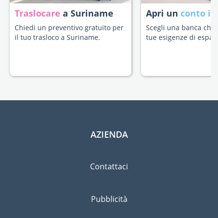
Traslocare
a Suriname
Apri un
conto in
Chiedi un preventivo gratuito per
Scegli una banca che s
il tuo trasloco a Suriname.
tue esigenze di espatr
AZIENDA
Contattaci
Pubblicità