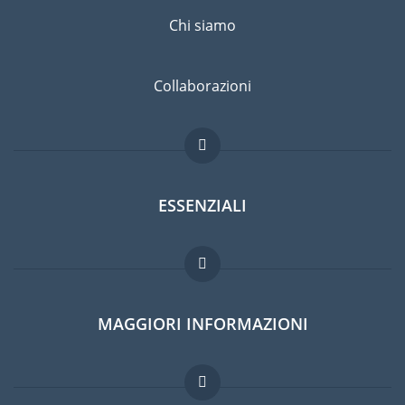
Chi siamo
Collaborazioni
ESSENZIALI
Forum per expat
MAGGIORI INFORMAZIONI
Guida per expat
Domande frequenti
Lavori all'estero