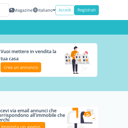
Accedi
Registrati
Magazine
Italiano
Vuoi mettere in vendita la
tua casa
Crea un annuncio
icevi via email annunci che
orrispondono all'immobile che
erchi
Imposta un avviso