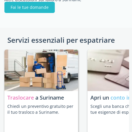
Fai le tue domande
Servizi essenziali per espatriare
Traslocare
a Suriname
Apri un
conto in
Chiedi un preventivo gratuito per
Scegli una banca che 
il tuo trasloco a Suriname.
tue esigenze di espat