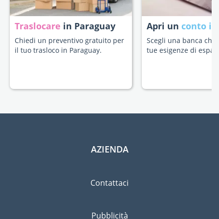
Traslocare
in Paraguay
Apri un
conto in
Chiedi un preventivo gratuito per
Scegli una banca che s
il tuo trasloco in Paraguay.
tue esigenze di espatr
AZIENDA
Contattaci
Pubblicità