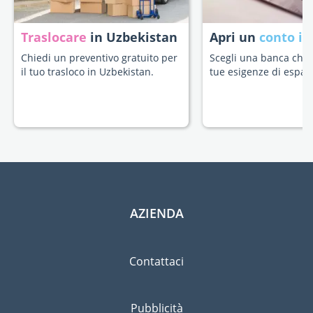
Traslocare
in Uzbekistan
Apri un
conto in
Chiedi un preventivo gratuito per
Scegli una banca che s
il tuo trasloco in Uzbekistan.
tue esigenze di espatr
AZIENDA
Contattaci
Pubblicità