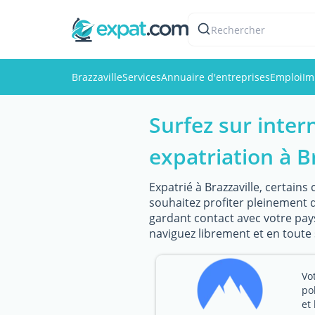
Rechercher
Brazzaville
Services
Annuaire d'entreprises
Emploi
Im
Surfez sur inter
expatriation à B
Expatrié à Brazzaville, certain
souhaitez profiter pleinement d
gardant contact avec votre pay
naviguez librement et en toute 
Vo
po
et 