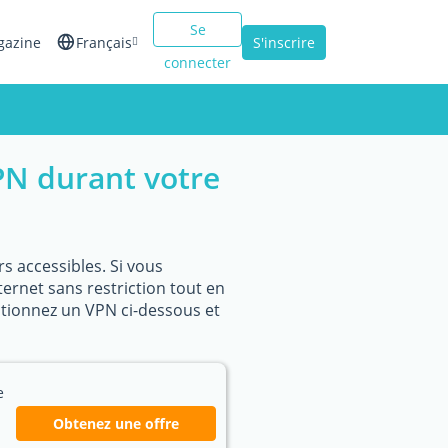
Se
gazine
Français
S'inscrire
connecter
English
Español
VPN durant votre
Italiano
s accessibles. Si vous
ternet sans restriction tout en
ctionnez un VPN ci-dessous et
e
Obtenez une offre