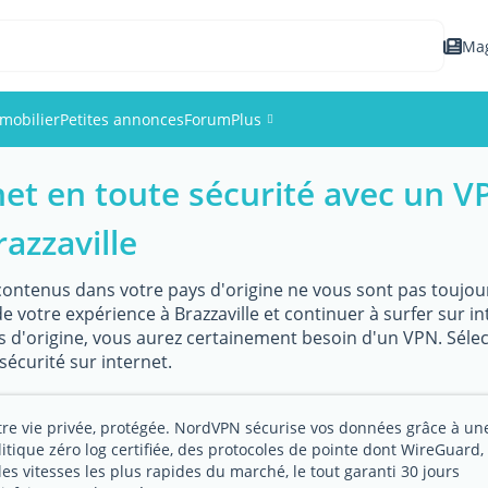
Ma
mobilier
Petites annonces
Forum
Plus
net en toute sécurité avec un 
Événements
razzaville
Membres
s contenus dans votre pays d'origine ne vous sont pas toujour
Photos
e votre expérience à Brazzaville et continuer à surfer sur in
s d'origine, vous aurez certainement besoin d'un VPN. Séle
sécurité sur internet.
tre vie privée, protégée. NordVPN sécurise vos données grâce à un
litique zéro log certifiée, des protocoles de pointe dont WireGuard,
les vitesses les plus rapides du marché, le tout garanti 30 jours