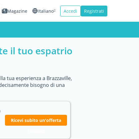
Magazine
Italiano
Accedi
Registrati
English
Español
e il tuo espatrio
Français
la tua esperienza a Brazzaville,
ai decisamente bisogno di una
a
Ricevi subito un'offerta
speciale