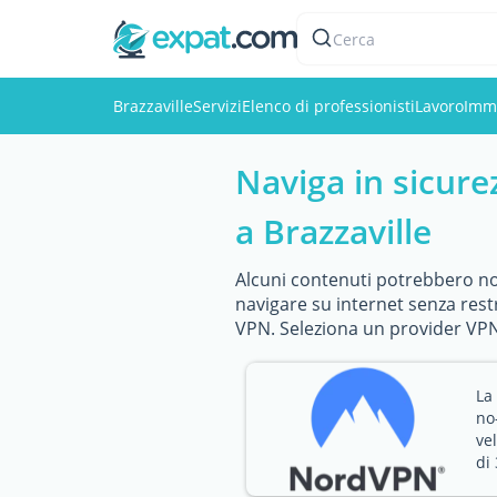
Cerca
Brazzaville
Servizi
Elenco di professionisti
Lavoro
Immo
Naviga in sicure
a Brazzaville
Alcuni contenuti potrebbero non
navigare su internet senza rest
VPN. Seleziona un provider VPN 
La
no-
ve
di 