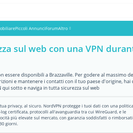
biliare
Piccoli Annunci
Forum
Altro
zza sul web con una VPN durant
Eventi
Utenti
 essere disponibili a Brazzaville. Per godere al massimo del
Foto
rizioni e mantenere i contatti con il tuo paese d'origine, h
qui sotto e naviga in tutta sicurezza sul web
 tua privacy, al sicuro. NordVPN protegge i tuoi dati con una politic
log certificata, protocolli all'avanguardia tra cui WireGuard, e le
locità più elevate sul mercato, con garanzia soddisfatti o rimborsati
30 giorni.