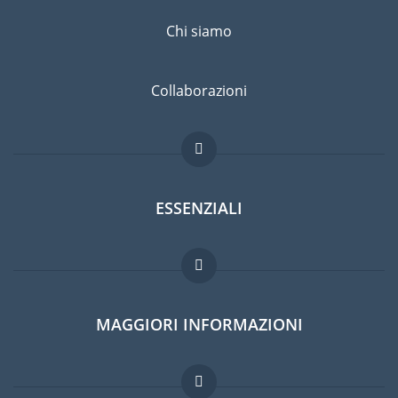
Chi siamo
Collaborazioni
ESSENZIALI
Forum per expat
MAGGIORI INFORMAZIONI
Guida per expat
Domande frequenti
Lavori all'estero