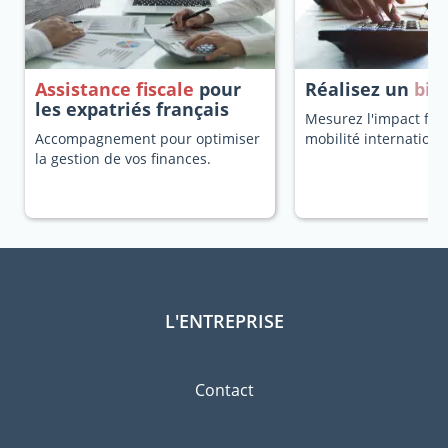
Assistance fiscale
pour
Réalisez un
bila
les expatriés français
Mesurez l'impact fisc
Accompagnement pour optimiser
mobilité internationa
la gestion de vos finances.
L'ENTREPRISE
Contact