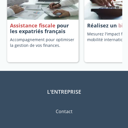
Assistance fiscale
pour
Réalisez un
bila
les expatriés français
Mesurez l'impact fisc
Accompagnement pour optimiser
mobilité internationa
la gestion de vos finances.
L'ENTREPRISE
Contact