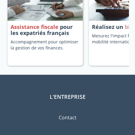
Assistance fiscale
pour
Réalisez un
bila
les expatriés français
Mesurez l'impact fisc
Accompagnement pour optimiser
mobilité internationa
la gestion de vos finances.
L'ENTREPRISE
Contact