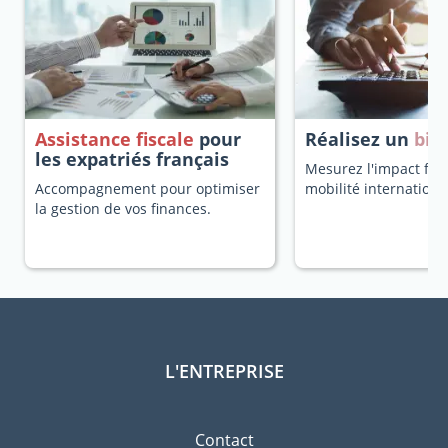
Assistance fiscale
pour
Réalisez un
bila
les expatriés français
Mesurez l'impact fisc
Accompagnement pour optimiser
mobilité internationa
la gestion de vos finances.
L'ENTREPRISE
Contact